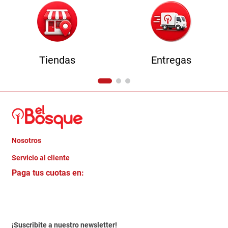
Tiendas
Entregas
Nosotros
+
Servicio al cliente
Quienes somos
+
Paga tus cuotas en:
Trabaja con Nosotros
Crédito Directo
Contacto
Garantia
Política de entrega
¡Suscribite a nuestro newsletter!
Politica de Privacidad