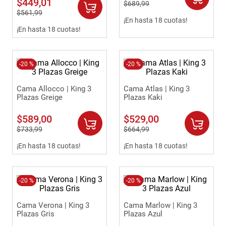
$
449
,
01
$
689
,
99
9
.
comoda
$
561
,
99
¡En hasta 18 cuotas!
10
.
sofa
¡En hasta 18 cuotas!
-
20 %
-
20 %
Cama Allocco | King 3
Cama Atlas | King 3
Plazas Greige
Plazas Kaki
$
589
,
00
$
529
,
00
$
733
,
99
$
664
,
99
¡En hasta 18 cuotas!
¡En hasta 18 cuotas!
-
20 %
-
20 %
Cama Verona | King 3
Cama Marlow | King 3
Plazas Gris
Plazas Azul