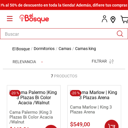
al 50% de descuento en toda la tienda! Además, difiere tus compras de
Buscar
TÉRMINOS MÁS BUSCADOS
dormitorios
camas
camas king
1
.
salas
FILTRAR
RELEVANCIA
2
.
armario
3
.
cómoda estilo
7
PRODUCTOS
4
.
comedor
5
.
-
20 %
zapatera
-
20 %
6
.
armario lux
Cama Marlow | King 3
Plazas Arena
Cama Palermo |King 3
7
.
cama
Plazas Bi Color Acacia
/Walnut
$
549
,
00
8
.
havana master