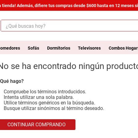
 tienda! Además, difiere tus compras desde $600 hasta en 12 meses sin
¿Qué buscas hoy?
ÉRMINOS MÁS BUSCADOS
.
armario
omedores
Sofás
Dormitorios
Televisores
Combos Hogar
.
cómoda estilo
No se ha encontrado ningún product
.
comedor
.
zapatera
Qué hago?
.
armario lux
Compruebe los términos introducidos.
Intenta utilizar una sola palabra.
.
cama
Utilice términos genéricos en la búsqueda.
Busque utilizar sinónimos al término deseado.
.
havana master
.
bicama zoe
CONTINUAR COMPRANDO
.
comoda