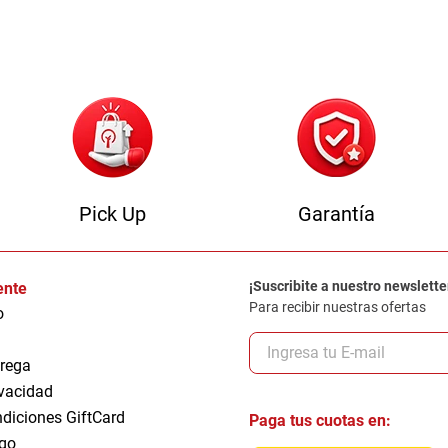
0
.
sofa
Pick Up
Garantía
¡Suscribite a nuestro newslette
iente
Para recibir nuestras ofertas
o
trega
ivacidad
ndiciones GiftCard
Paga tus cuotas en:
go