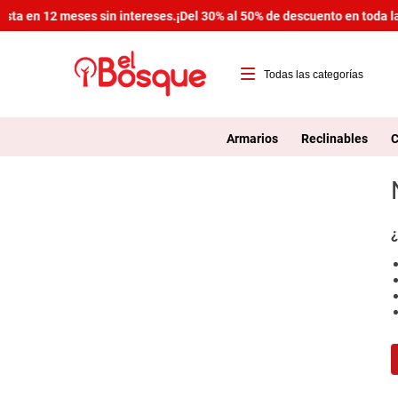
sta en 12 meses sin intereses.
¡Del 30% al 50% de descuento en toda la
T
1
Armarios
Reclinables
C
2
3
4
¿
5
6
7
8
9