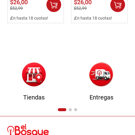
$
26
,
00
$
26
,
00
9
.
havana master
$
52
,
99
$
52
,
99
10
.
sofa
¡En hasta 18 cuotas!
¡En hasta 18 cuotas!
Tiendas
Entregas