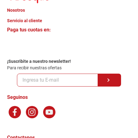
Nosotros
+
Servicio al cliente
Quienes somos
+
Paga tus cuotas en:
Trabaja con Nosotros
Crédito Directo
Contacto
Garantia
Política de entrega
¡Suscribite a nuestro newsletter!
Politica de Privacidad
Para recibir nuestras ofertas
Políticas y condiciones GiftCard
Formas de Pago
Terminos y Condiciones
Seguinos
Preguntas Frecuentes
Factura Electronica
Distribuidores
Ganadores - Promociones
Contactanos