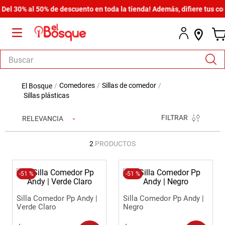
el 30% al 50% de descuento en toda la tienda! Además, difiere tus com
Buscar
TÉRMINOS MÁS BUSCADOS
comedores
sillas de comedor
1
.
salas
sillas plásticas
2
.
armario
FILTRAR
RELEVANCIA
3
.
comedor
2
PRODUCTOS
4
.
cómoda estilo
5
.
zapatera
-
51 %
-
51 %
6
.
cama
Silla Comedor Pp Andy |
Silla Comedor Pp Andy |
7
.
armario lux
Verde Claro
Negro
8
.
comoda