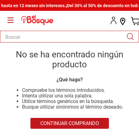
asta en 12 meses sin intereses.
¡Del 30% al 50% de descuento en toda l
Buscar
TÉRMINOS MÁS BUSCADOS
No se ha encontrado ningún
1
.
armario
producto
2
.
cómoda estilo
¿Qué hago?
3
.
comedor
Compruebe los términos introducidos.
4
.
zapatera
Intenta utilizar una sola palabra.
Utilice términos genéricos en la búsqueda.
5
.
armario lux
Busque utilizar sinónimos al término deseado.
6
.
cama
CONTINUAR COMPRANDO
7
.
havana master
8
.
bicama zoe