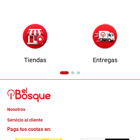
9
.
comoda
10
.
sofa
Tiendas
Entregas
Nosotros
+
Servicio al cliente
Quienes somos
+
Paga tus cuotas en:
Trabaja con Nosotros
Crédito Directo