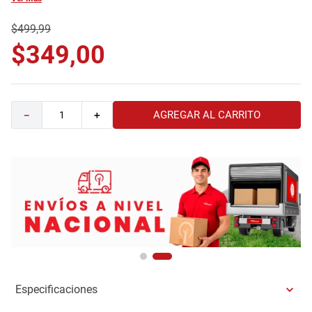
9
.
havana master
$
499
,
99
10
.
camas
$
349
,
00
AGREGAR AL CARRITO
－
＋
Especificaciones