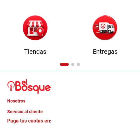
Tiendas
Entregas
Nosotros
+
Servicio al cliente
Quienes somos
+
Paga tus cuotas en:
Trabaja con Nosotros
Crédito Directo
Contacto
Garantia