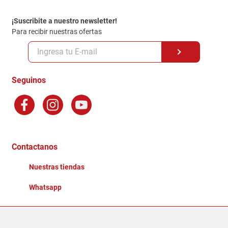
Política de entrega
¡Suscribite a nuestro newsletter!
Politica de Privacidad
Para recibir nuestras ofertas
Políticas y condiciones GiftCard
Formas de Pago
Terminos y Condiciones
Seguinos
Preguntas Frecuentes
Factura Electronica
Distribuidores
Ganadores - Promociones
Contactanos
Nuestras tiendas
Whatsapp