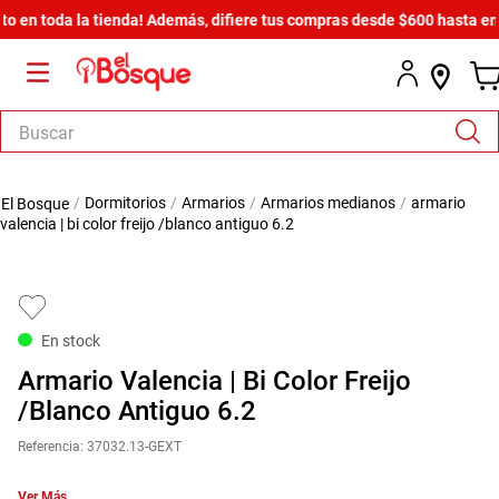
a la tienda! Además, difiere tus compras desde $600 hasta en 12 meses
Buscar
TÉRMINOS MÁS BUSCADOS
dormitorios
armarios
armarios medianos
armario
1
.
salas
valencia | bi color freijo /blanco antiguo 6.2
2
.
armario
3
.
cómoda estilo
4
.
comedor
En stock
5
.
zapatera
Armario Valencia | Bi Color Freijo
6
.
cama
/Blanco Antiguo 6.2
7
.
comoda
Referencia
:
37032.13-GEXT
8
.
armario lux
Ver Más