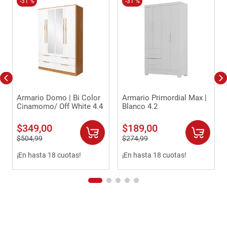
-
31 %
-
31 %
Armario Domo | Bi Color
Armario Primordial Max |
Cinamomo/ Off White 4.4
Blanco 4.2
$
349
,
00
$
189
,
00
$
504
,
99
$
274
,
99
¡En hasta 18 cuotas!
¡En hasta 18 cuotas!