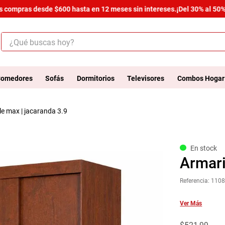
compras desde $600 hasta en 12 meses sin intereses.
¡Del 30% al 50% de
¿Qué buscas hoy?
ÉRMINOS MÁS BUSCADOS
.
salas
omedores
Sofás
Dormitorios
Televisores
Combos Hogar
.
armario
ale max | jacaranda 3.9
.
cómoda estilo
.
comedor
.
zapatera
En stock
Armari
.
cama
Referencia
:
110
.
comoda
.
armario lux
Ver Más
.
havana master