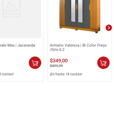
Vista rápida
Vista rápida
eale Max | Jacaranda
Armario Valencia | Bi Color Freijo
/Gris 6.2
$
349
,
00
$
499
,
99
8 cuotas!
¡En hasta 18 cuotas!