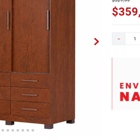
$
521
,
99
0
.
camas
$
359
－