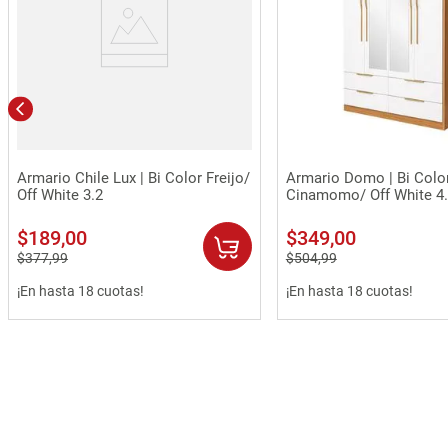
Vista rápida
Vista rápida
Armario Chile Lux | Bi Color Freijo/
Armario Domo | Bi Colo
Off White 3.2
Cinamomo/ Off White 4
$
189
,
00
$
349
,
00
$
377
,
99
$
504
,
99
¡En hasta 18 cuotas!
¡En hasta 18 cuotas!