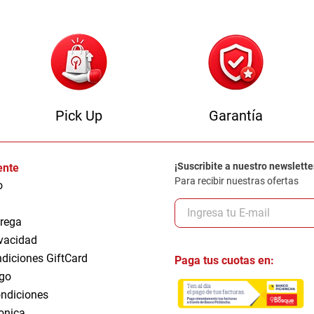
Pick Up
Garantía
¡Suscribite a nuestro newslette
iente
Para recibir nuestras ofertas
o
trega
ivacidad
ndiciones GiftCard
Paga tus cuotas en:
go
ndiciones
ronica