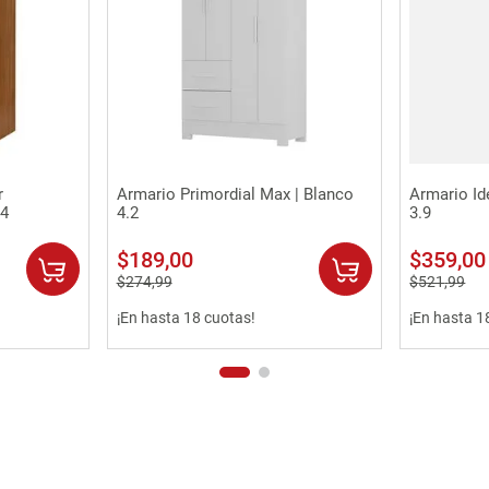
Vista rápida
r
Armario Primordial Max | Blanco
Armario Id
.4
4.2
3.9
$
189
,
00
$
359
,
00
$
274
,
99
$
521
,
99
¡En hasta 18 cuotas!
¡En hasta 1