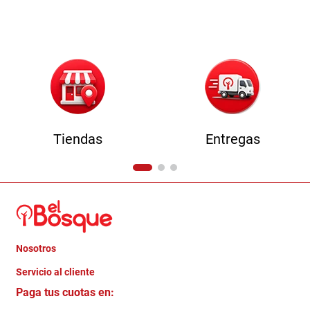
Tiendas
Entregas
Nosotros
+
Servicio al cliente
Quienes somos
+
Paga tus cuotas en:
Trabaja con Nosotros
Crédito Directo