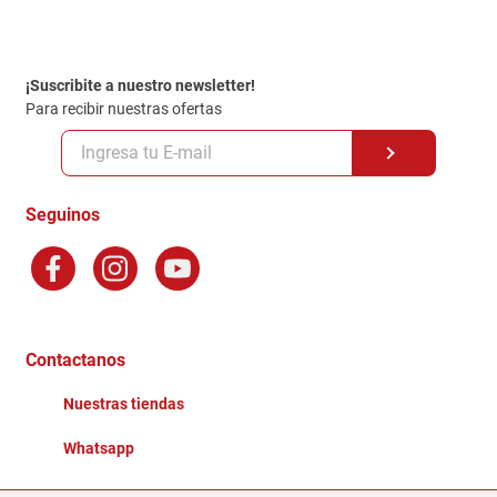
Contacto
Garantia
Política de entrega
¡Suscribite a nuestro newsletter!
Politica de Privacidad
Para recibir nuestras ofertas
Políticas y condiciones GiftCard
Formas de Pago
Terminos y Condiciones
Seguinos
Preguntas Frecuentes
Factura Electronica
Distribuidores
Ganadores - Promociones
Contactanos
Nuestras tiendas
Whatsapp