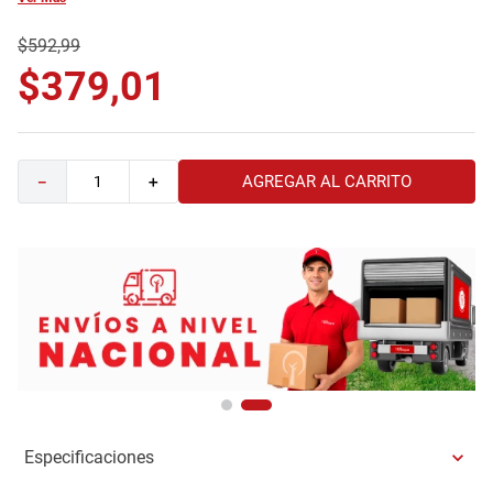
9
.
comoda
$
592
,
99
10
.
sofa
$
379
,
01
AGREGAR AL CARRITO
－
＋
Especificaciones