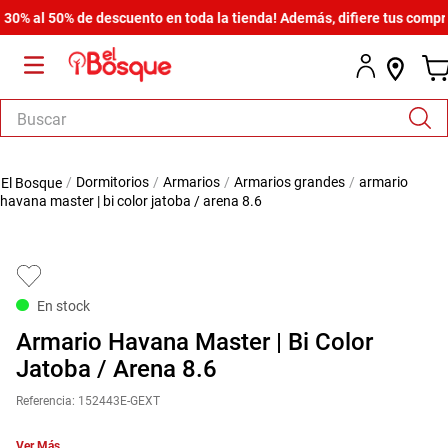
 al 50% de descuento en toda la tienda! Además, difiere tus compras d
Buscar
TÉRMINOS MÁS BUSCADOS
dormitorios
armarios
armarios grandes
armario
1
.
armario
havana master | bi color jatoba / arena 8.6
2
.
cómoda estilo
3
.
comedor
4
.
zapatera
En stock
5
.
armario lux
Armario Havana Master | Bi Color
6
.
cama
Jatoba / Arena 8.6
7
.
havana master
Referencia
:
152443E-GEXT
8
.
bicama zoe
Ver Más