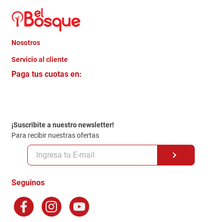
Nosotros
+
Servicio al cliente
Quienes somos
+
Paga tus cuotas en:
Trabaja con Nosotros
Crédito Directo
Contacto
Garantia
Política de entrega
¡Suscribite a nuestro newsletter!
Politica de Privacidad
Para recibir nuestras ofertas
Políticas y condiciones GiftCard
Formas de Pago
Terminos y Condiciones
Seguinos
Preguntas Frecuentes
Factura Electronica