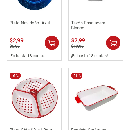
9
.
comoda
10
.
sofa
Plato Navideño |Azul
Tazón Ensaladera |
Blanco
$
2
,
99
$
2
,
99
$
5
,
00
$
10
,
00
¡En hasta 18 cuotas!
¡En hasta 18 cuotas!
-
6 %
-
51 %