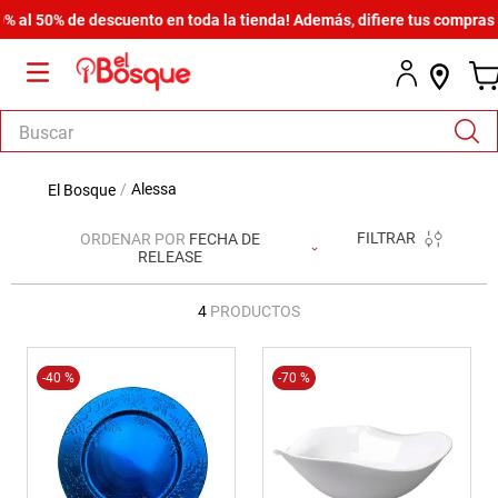
al 50% de descuento en toda la tienda! Además, difiere tus compras de
Buscar
TÉRMINOS MÁS BUSCADOS
alessa
1
.
salas
FILTRAR
ORDENAR POR
FECHA DE
2
.
armario
RELEASE
3
.
cómoda estilo
4
PRODUCTOS
4
.
comedor
5
.
zapatera
-
40 %
-
70 %
6
.
armario lux
7
.
cama
8
.
havana master