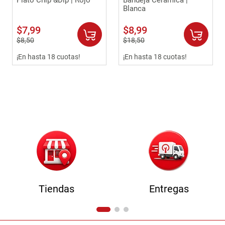
Plato Chip &Dip | Rojo
Bandeja Cerámica |
Blanca
$
7
,
99
$
8
,
99
$
8
,
50
$
18
,
50
¡En hasta 18 cuotas!
¡En hasta 18 cuotas!
Tiendas
Entregas