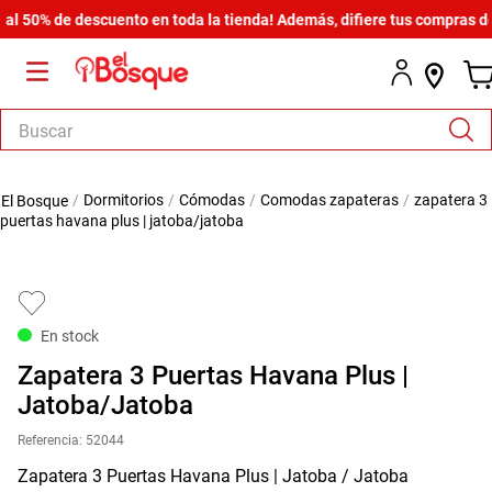
50% de descuento en toda la tienda! Además, difiere tus compras desde
Buscar
TÉRMINOS MÁS BUSCADOS
dormitorios
cómodas
comodas zapateras
zapatera 3
1
.
salas
puertas havana plus | jatoba/jatoba
2
.
armario
3
.
comedor
4
.
cómoda estilo
En stock
5
.
zapatera
Zapatera 3 Puertas Havana Plus |
6
.
cama
Jatoba/Jatoba
7
.
armario lux
Referencia
:
52044
Zapatera 3 Puertas Havana Plus | Jatoba / Jatoba
8
.
comoda