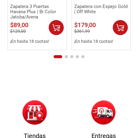
Zapatera 3 Puertas
Zapatera con Espejo Gold
Havana Plus | Bi Color
| Off White
Jatoba/Arena
$
89
,
00
$
179
,
00
$
129
,
00
$
361
,
99
¡En hasta 18 cuotas!
¡En hasta 18 cuotas!
Tiendas
Entregas