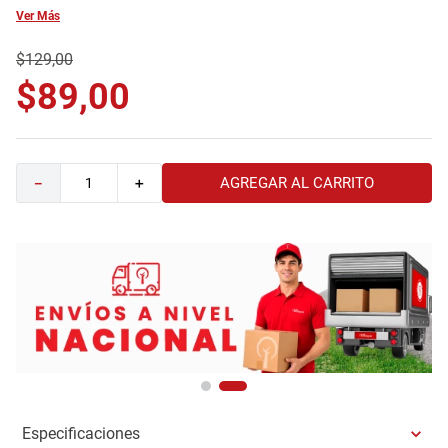
Ver Más
9
.
havana master
10
.
sofa
$
129
,
00
$
89
,
00
AGREGAR AL CARRITO
－
＋
Especificaciones