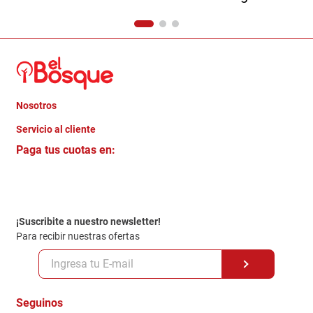
Nosotros
+
Servicio al cliente
Quienes somos
+
Paga tus cuotas en:
Trabaja con Nosotros
Crédito Directo
Contacto
Garantia
Política de entrega
¡Suscribite a nuestro newsletter!
Politica de Privacidad
Para recibir nuestras ofertas
Políticas y condiciones GiftCard
Formas de Pago
Terminos y Condiciones
Seguinos