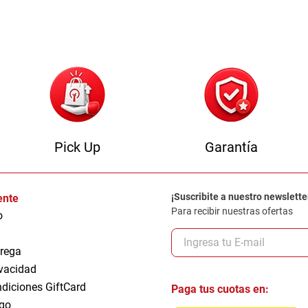
0
.
sofa
Pick Up
Garantía
¡Suscribite a nuestro newslette
iente
Para recibir nuestras ofertas
o
trega
ivacidad
ndiciones GiftCard
Paga tus cuotas en:
go