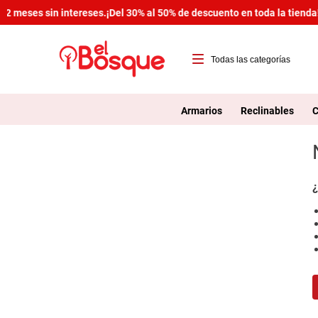
2 meses sin intereses.
¡Del 30% al 50% de descuento en toda la tienda!
T
1
Armarios
Reclinables
C
2
3
4
¿
5
6
7
8
9