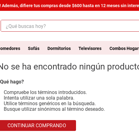
 Además, difiere tus compras desde $600 hasta en 12 meses sin interes
¿Qué buscas hoy?
ÉRMINOS MÁS BUSCADOS
.
salas
omedores
Sofás
Dormitorios
Televisores
Combos Hogar
.
armario
No se ha encontrado ningún product
.
comedor
.
cómoda estilo
Qué hago?
.
zapatera
Compruebe los términos introducidos.
Intenta utilizar una sola palabra.
.
cama
Utilice términos genéricos en la búsqueda.
Busque utilizar sinónimos al término deseado.
.
armario lux
.
comoda
CONTINUAR COMPRANDO
.
havana master