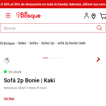
% al 50% de descuento en toda la tienda! Además, difiere tus compras 
Buscar
TÉRMINOS MÁS BUSCADOS
salas
sofás
sofas 2p
sofá 2p bonie | kaki
1
.
salas
2
.
armario
3
.
cómoda estilo
4
.
comedor
En stock
5
.
zapatera
Sofá 2p Bonie | Kaki
6
.
cama
Referencia
:
MLM-110068-2P-FA03
7
.
comoda
Ver Más
8
.
armario lux