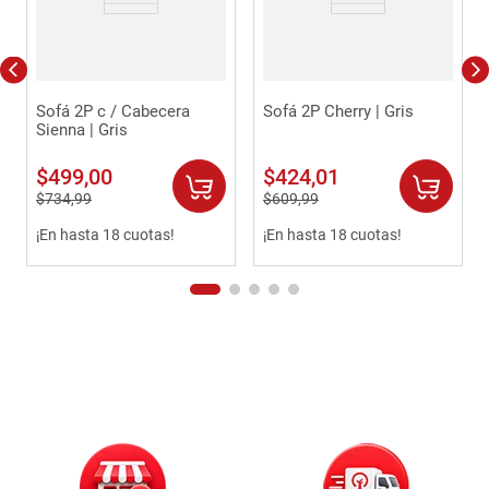
Sofá 2P c / Cabecera
Sofá 2P Cherry | Gris
Sienna | Gris
$
499
,
00
$
424
,
01
$
734
,
99
$
609
,
99
¡En hasta 18 cuotas!
¡En hasta 18 cuotas!