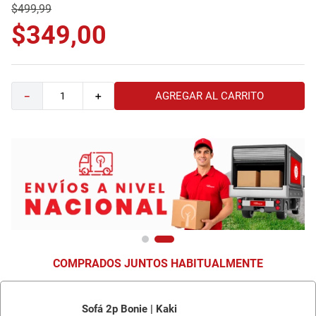
$
499
,
99
9
.
havana master
$
349
,
00
10
.
camas
AGREGAR AL CARRITO
－
＋
COMPRADOS JUNTOS HABITUALMENTE
Sofá 2p Bonie | Kaki