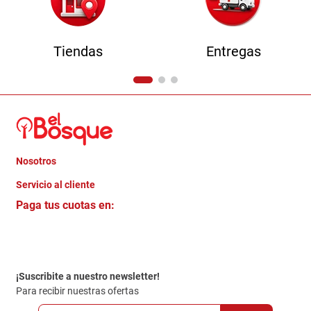
Tiendas
Entregas
Nosotros
+
Servicio al cliente
Quienes somos
+
Paga tus cuotas en:
Trabaja con Nosotros
Crédito Directo
Contacto
Garantia
Política de entrega
¡Suscribite a nuestro newsletter!
Politica de Privacidad
Para recibir nuestras ofertas
Políticas y condiciones GiftCard