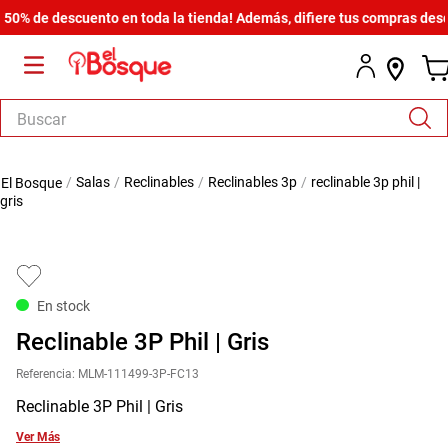
 de descuento en toda la tienda! Además, difiere tus compras desde $6
Buscar
TÉRMINOS MÁS BUSCADOS
salas
reclinables
reclinables 3p
reclinable 3p phil |
1
.
salas
gris
2
.
armario
3
.
cómoda estilo
4
.
comedor
En stock
5
.
zapatera
Reclinable 3P Phil | Gris
6
.
armario lux
Referencia
:
MLM-111499-3P-FC13
7
.
cama
Reclinable 3P Phil | Gris
8
.
havana master
Ver Más