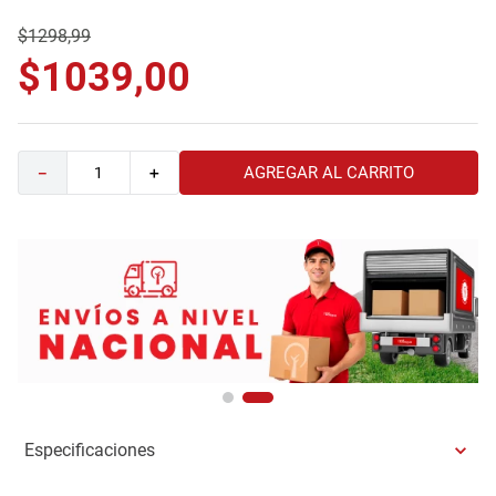
9
.
comoda
$
1298
,
99
10
.
sofa
$
1039
,
00
AGREGAR AL CARRITO
－
＋
Especificaciones