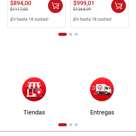
$
894
,
00
$
999
,
01
$
1117
,
00
$
1264
,
99
¡En hasta 18 cuotas!
¡En hasta 18 cuotas!
Tiendas
Entregas