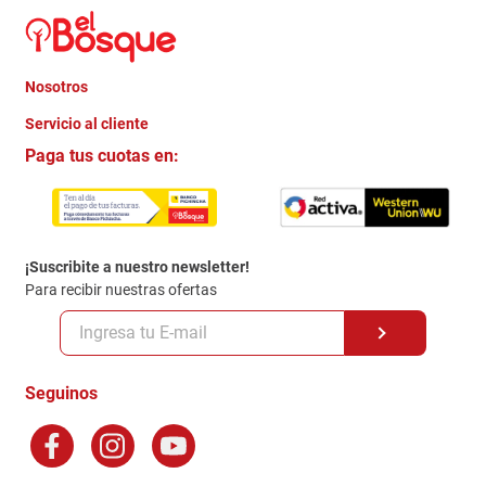
Nosotros
+
Servicio al cliente
Quienes somos
+
Paga tus cuotas en:
Trabaja con Nosotros
Crédito Directo
Contacto
Garantia
Política de entrega
¡Suscribite a nuestro newsletter!
Politica de Privacidad
Para recibir nuestras ofertas
Políticas y condiciones GiftCard
Formas de Pago
Terminos y Condiciones
Seguinos
Preguntas Frecuentes
Factura Electronica