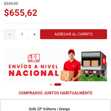
$
939
,
99
9
.
havana master
$
655
,
62
10
.
sofa
AGREGAR AL CARRITO
－
＋
COMPRADOS JUNTOS HABITUALMENTE
Sofà 2P Volterra | Greige