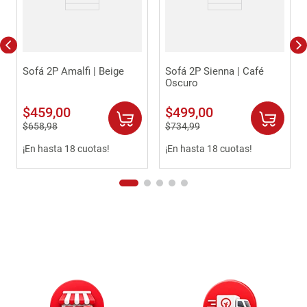
Sofá 2P Amalfi | Beige
Sofá 2P Sienna | Café
Oscuro
$
459
,
00
$
499
,
00
$
658
,
98
$
734
,
99
¡En hasta 18 cuotas!
¡En hasta 18 cuotas!