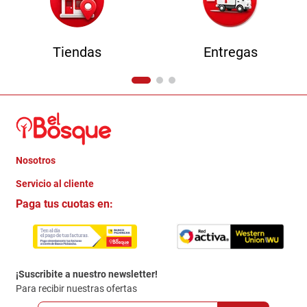
Tiendas
Entregas
Nosotros
+
Servicio al cliente
Quienes somos
+
Paga tus cuotas en:
Trabaja con Nosotros
Crédito Directo
Contacto
Garantia
Política de entrega
¡Suscribite a nuestro newsletter!
Politica de Privacidad
Para recibir nuestras ofertas
Políticas y condiciones GiftCard