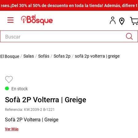
¡Del 30% al 50% de descuento en toda la tienda! Además, difiere tus c
Buscar
TÉRMINOS MÁS BUSCADOS
salas
sofás
sofas 2p
sofà 2p volterra | greige
1
.
salas
2
.
armario
3
.
comedor
En stock
4
.
cómoda estilo
Sofà 2P Volterra | Greige
5
.
zapatera
Referencia
:
KW.2039-2 B-1221
6
.
cama
Sofà 2P Volterra | Greige
7
.
armario lux
Ver Más
8
.
comoda