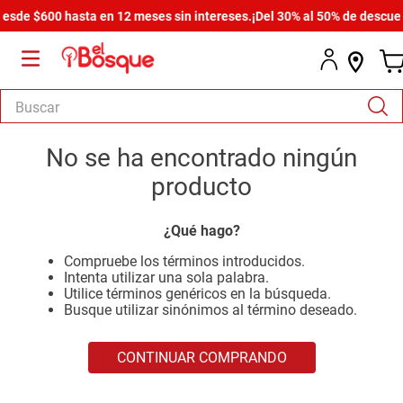
sde $600 hasta en 12 meses sin intereses.
¡Del 30% al 50% de descuento
Buscar
TÉRMINOS MÁS BUSCADOS
No se ha encontrado ningún
1
.
armario
producto
2
.
comedor
¿Qué hago?
3
.
zapatera
Compruebe los términos introducidos.
4
.
cómoda estilo
Intenta utilizar una sola palabra.
Utilice términos genéricos en la búsqueda.
5
.
cama
Busque utilizar sinónimos al término deseado.
6
.
comoda
CONTINUAR COMPRANDO
7
.
armario lux
8
.
havana master