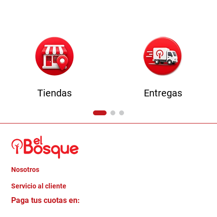
9
.
sofa
10
.
camas
Tiendas
Entregas
Nosotros
+
Servicio al cliente
Quienes somos
+
Paga tus cuotas en:
Trabaja con Nosotros
Crédito Directo