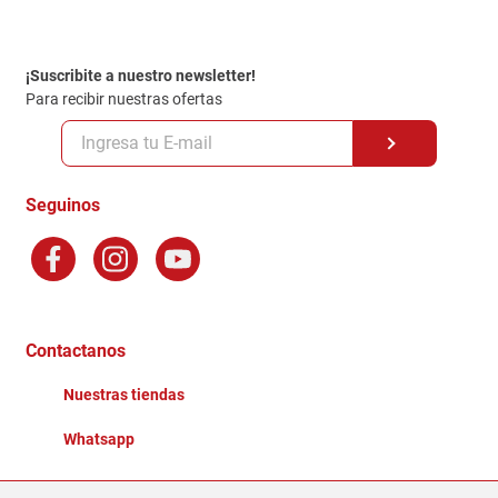
Contacto
Garantia
Política de entrega
¡Suscribite a nuestro newsletter!
Politica de Privacidad
Para recibir nuestras ofertas
Políticas y condiciones GiftCard
Formas de Pago
Terminos y Condiciones
Seguinos
Preguntas Frecuentes
Factura Electronica
Distribuidores
Ganadores - Promociones
Contactanos
Nuestras tiendas
Whatsapp