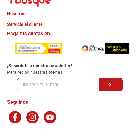
Nosotros
+
Servicio al cliente
Quienes somos
+
Paga tus cuotas en:
Trabaja con Nosotros
Crédito Directo
Contacto
Garantia
Política de entrega
¡Suscribite a nuestro newsletter!
Politica de Privacidad
Para recibir nuestras ofertas
Políticas y condiciones GiftCard
Formas de Pago
Terminos y Condiciones
Seguinos
Preguntas Frecuentes
Factura Electronica
Distribuidores