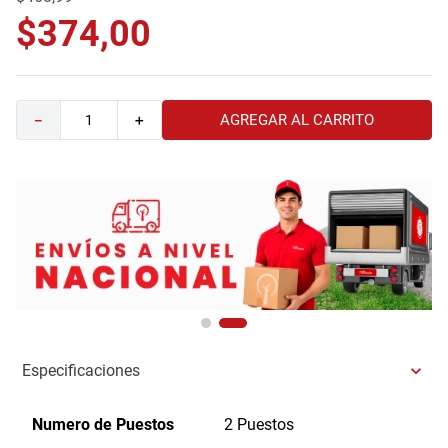
9
.
comoda
$
374
,
00
10
.
sofa
AGREGAR AL CARRITO
－
＋
Especificaciones
Numero de Puestos
2 Puestos