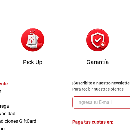
0
.
sofa
Pick Up
Garantía
¡Suscribite a nuestro newslette
iente
Para recibir nuestras ofertas
o
trega
ivacidad
ndiciones GiftCard
Paga tus cuotas en:
go