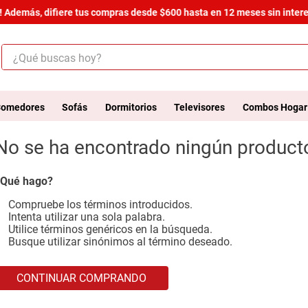
 Además, difiere tus compras desde $600 hasta en 12 meses sin interes
¿Qué buscas hoy?
ÉRMINOS MÁS BUSCADOS
.
armario
omedores
Sofás
Dormitorios
Televisores
Combos Hogar
.
cómoda estilo
No se ha encontrado ningún product
.
comedor
.
zapatera
Qué hago?
.
armario lux
Compruebe los términos introducidos.
Intenta utilizar una sola palabra.
.
cama
Utilice términos genéricos en la búsqueda.
Busque utilizar sinónimos al término deseado.
.
havana master
.
bicama zoe
CONTINUAR COMPRANDO
.
comoda