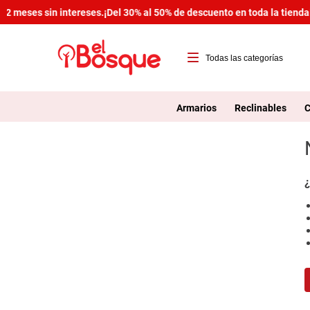
2 meses sin intereses.
¡Del 30% al 50% de descuento en toda la tienda!
T
1
Armarios
Reclinables
C
2
3
4
¿
5
6
7
8
9