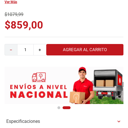
Ver Más
9
.
comoda
$
1079
,
99
10
.
sofa
$
859
,
00
AGREGAR AL CARRITO
－
＋
Especificaciones