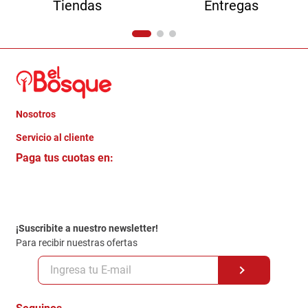
Tiendas
Entregas
Nosotros
+
Servicio al cliente
Quienes somos
+
Paga tus cuotas en:
Trabaja con Nosotros
Crédito Directo
Contacto
Garantia
Política de entrega
¡Suscribite a nuestro newsletter!
Politica de Privacidad
Para recibir nuestras ofertas
Políticas y condiciones GiftCard
Formas de Pago
Terminos y Condiciones