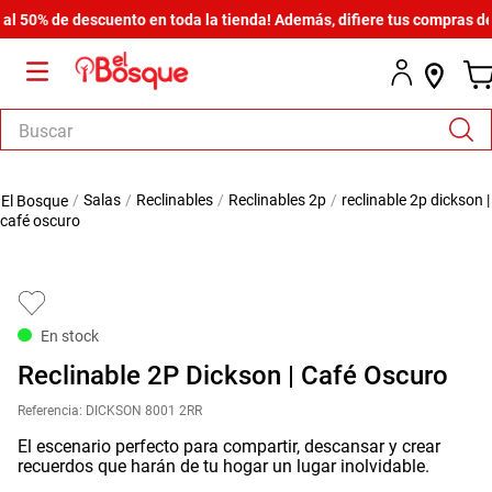
0% de descuento en toda la tienda! Además, difiere tus compras desde 
Buscar
TÉRMINOS MÁS BUSCADOS
salas
reclinables
reclinables 2p
reclinable 2p dickson |
1
.
armario
café oscuro
2
.
cómoda estilo
3
.
comedor
4
.
zapatera
En stock
5
.
armario lux
Reclinable 2P Dickson | Café Oscuro
6
.
cama
Referencia
:
DICKSON 8001 2RR
7
.
havana master
El escenario perfecto para compartir, descansar y crear
recuerdos que harán de tu hogar un lugar inolvidable.
8
.
bicama zoe