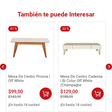
También te puede Interesar
-
31 %
-
32 %
Mesa De Centro Prisma |
Mesa De Centro Cadenza
Off White
| Bi Color Off White
/Champagne
$
99
,
00
$
129
,
00
$
142
,
99
$
188
,
99
¡En hasta 18 cuotas!
¡En hasta 18 cuotas!