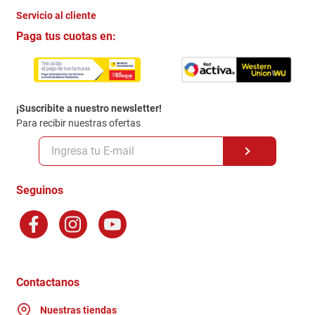
Servicio al cliente
Quienes somos
+
Paga tus cuotas en:
Trabaja con Nosotros
Crédito Directo
Contacto
Garantia
Política de entrega
¡Suscribite a nuestro newsletter!
Politica de Privacidad
Para recibir nuestras ofertas
Políticas y condiciones GiftCard
Formas de Pago
Terminos y Condiciones
Seguinos
Preguntas Frecuentes
Factura Electronica
Distribuidores
Ganadores - Promociones
Contactanos
Nuestras tiendas