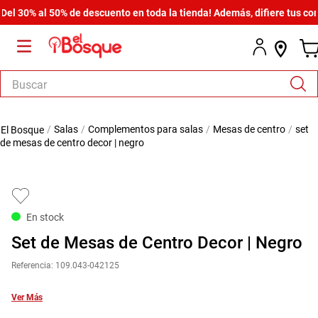
30% al 50% de descuento en toda la tienda! Además, difiere tus compra
Buscar
TÉRMINOS MÁS BUSCADOS
salas
complementos para salas
mesas de centro
set
1
.
salas
de mesas de centro decor | negro
2
.
armario
3
.
comedor
4
.
cómoda estilo
En stock
5
.
zapatera
Set de Mesas de Centro Decor | Negro
6
.
cama
Referencia
:
109.043-042125
7
.
armario lux
Ver Más
8
.
comoda