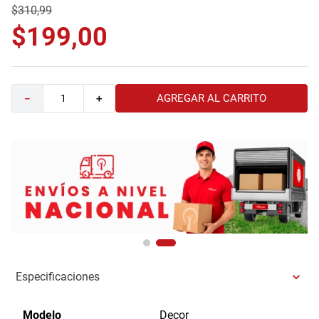
$
310
,
99
9
.
havana master
$
199
,
00
10
.
sofa
AGREGAR AL CARRITO
－
＋
Especificaciones
Modelo
Decor