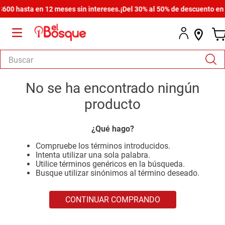
00 hasta en 12 meses sin intereses.
¡Del 30% al 50% de descuento en to
Buscar
TÉRMINOS MÁS BUSCADOS
No se ha encontrado ningún
1
.
salas
producto
2
.
armario
¿Qué hago?
3
.
cómoda estilo
Compruebe los términos introducidos.
4
.
comedor
Intenta utilizar una sola palabra.
Utilice términos genéricos en la búsqueda.
5
.
zapatera
Busque utilizar sinónimos al término deseado.
6
.
armario lux
CONTINUAR COMPRANDO
7
.
cama
8
.
havana master