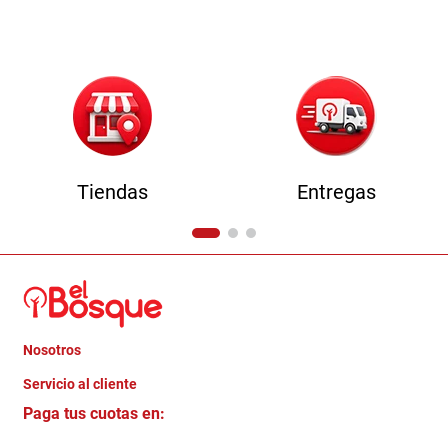
9
.
comoda
10
.
sofa
Tiendas
Entregas
Nosotros
+
Servicio al cliente
Quienes somos
+
Paga tus cuotas en:
Trabaja con Nosotros
Crédito Directo