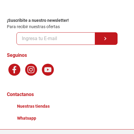
Contacto
Garantia
Política de entrega
¡Suscribite a nuestro newsletter!
Politica de Privacidad
Para recibir nuestras ofertas
Políticas y condiciones GiftCard
Formas de Pago
Terminos y Condiciones
Seguinos
Preguntas Frecuentes
Factura Electronica
Distribuidores
Ganadores - Promociones
Contactanos
Nuestras tiendas
Whatsapp