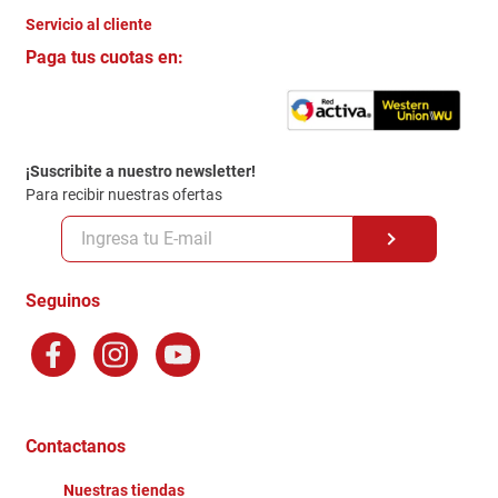
Servicio al cliente
Quienes somos
+
Paga tus cuotas en:
Trabaja con Nosotros
Crédito Directo
Contacto
Garantia
Política de entrega
¡Suscribite a nuestro newsletter!
Politica de Privacidad
Para recibir nuestras ofertas
Políticas y condiciones GiftCard
Formas de Pago
Terminos y Condiciones
Seguinos
Preguntas Frecuentes
Factura Electronica
Distribuidores
Ganadores - Promociones
Contactanos
Nuestras tiendas