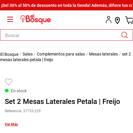
 30% al 50% de descuento en toda la tienda! Además, difiere tus compr
Buscar
TÉRMINOS MÁS BUSCADOS
salas
complementos para salas
mesas laterales
set 2
1
.
salas
mesas laterales petala | freijo
2
.
armario
3
.
comedor
4
.
cómoda estilo
En stock
5
.
zapatera
Set 2 Mesas Laterales Petala | Freijo
6
.
cama
Referencia
:
37753.229
7
.
armario lux
Ver Más
8
.
comoda