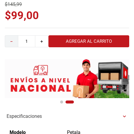
$
145
,
99
9
.
havana master
$
99
,
00
10
.
sofa
AGREGAR AL CARRITO
－
＋
Especificaciones
Modelo
Petala