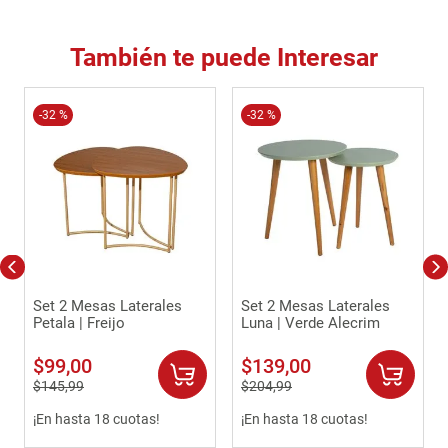
También te puede Interesar
-
32 %
-
32 %
Set 2 Mesas Laterales
Set 2 Mesas Laterales
Petala | Freijo
Luna | Verde Alecrim
$
99
,
00
$
139
,
00
$
145
,
99
$
204
,
99
¡En hasta 18 cuotas!
¡En hasta 18 cuotas!