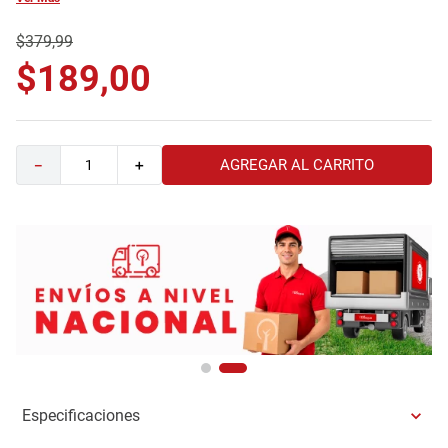
9
.
havana master
$
379
,
99
10
.
camas
$
189
,
00
AGREGAR AL CARRITO
－
＋
Especificaciones