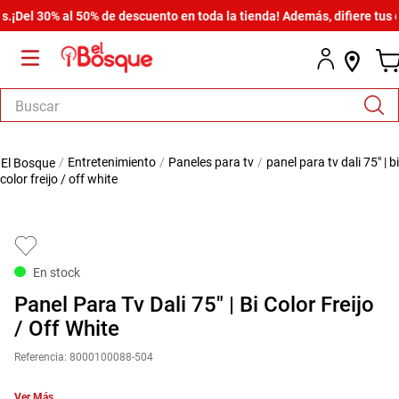
el 30% al 50% de descuento en toda la tienda! Además, difiere tus com
Buscar
TÉRMINOS MÁS BUSCADOS
entretenimiento
paneles para tv
panel para tv dali 75" | bi
1
.
salas
color freijo / off white
2
.
armario
3
.
cómoda estilo
4
.
comedor
En stock
5
.
zapatera
Panel Para Tv Dali 75" | Bi Color Freijo
6
.
cama
/ Off White
7
.
comoda
Referencia
:
8000100088-504
8
.
armario lux
Ver Más