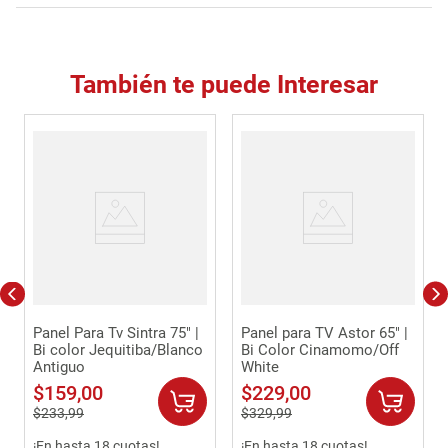
También te puede Interesar
Panel Para Tv Sintra 75" |
Panel para TV Astor 65" |
Bi color Jequitiba/Blanco
Bi Color Cinamomo/Off
Antiguo
White
$
159
,
00
$
229
,
00
$
233
,
99
$
329
,
99
¡En hasta 18 cuotas!
¡En hasta 18 cuotas!