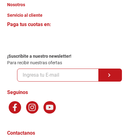
Nosotros
+
Servicio al cliente
Quienes somos
+
Paga tus cuotas en:
Trabaja con Nosotros
Crédito Directo
Contacto
Garantia
Política de entrega
¡Suscribite a nuestro newsletter!
Politica de Privacidad
Para recibir nuestras ofertas
Políticas y condiciones GiftCard
Formas de Pago
Terminos y Condiciones
Seguinos
Preguntas Frecuentes
Factura Electronica
Distribuidores
Ganadores - Promociones
Contactanos