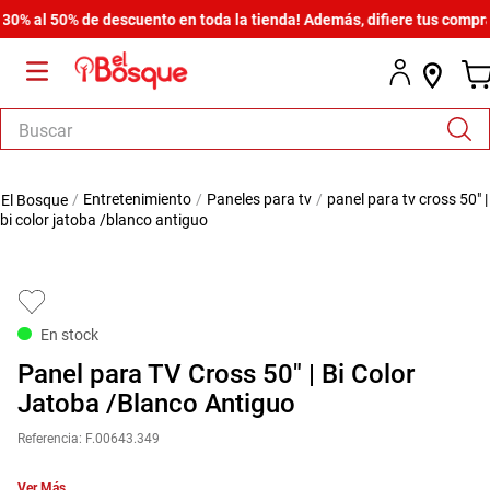
 al 50% de descuento en toda la tienda! Además, difiere tus compras d
Buscar
TÉRMINOS MÁS BUSCADOS
entretenimiento
paneles para tv
panel para tv cross 50" |
1
.
salas
bi color jatoba /blanco antiguo
2
.
armario
3
.
comedor
4
.
cómoda estilo
En stock
5
.
zapatera
Panel para TV Cross 50" | Bi Color
6
.
cama
Jatoba /Blanco Antiguo
7
.
armario lux
Referencia
:
F.00643.349
8
.
comoda
Ver Más