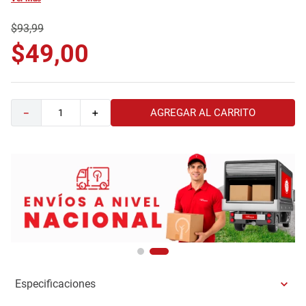
9
.
havana master
$
93
,
99
10
.
sofa
$
49
,
00
AGREGAR AL CARRITO
－
＋
Especificaciones