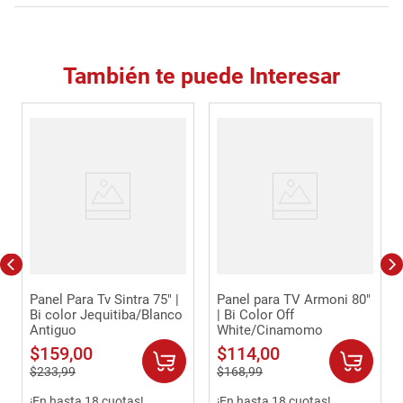
También te puede Interesar
Panel Para Tv Sintra 75" |
Panel para TV Armoni 80"
Bi color Jequitiba/Blanco
| Bi Color Off
Antiguo
White/Cinamomo
$
159
,
00
$
114
,
00
$
233
,
99
$
168
,
99
¡En hasta 18 cuotas!
¡En hasta 18 cuotas!