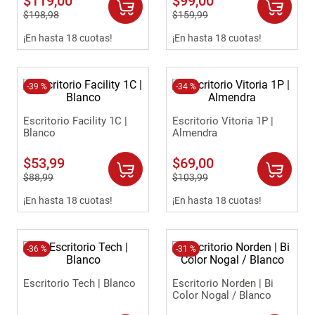
$
119
,
00
$
99
,
00
$
198
,
98
$
159
,
99
¡En hasta 18 cuotas!
¡En hasta 18 cuotas!
-
39 %
-
34 %
Escritorio Facility 1C |
Escritorio Vitoria 1P |
Blanco
Almendra
$
53
,
99
$
69
,
00
$
88
,
99
$
103
,
99
¡En hasta 18 cuotas!
¡En hasta 18 cuotas!
-
36 %
-
31 %
Escritorio Tech | Blanco
Escritorio Norden | Bi
Color Nogal / Blanco