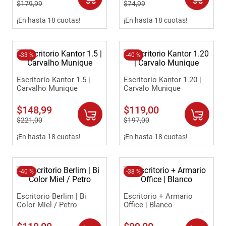
$
179
,
99
$
74
,
99
9
.
sofa
¡En hasta 18 cuotas!
¡En hasta 18 cuotas!
10
.
camas
-
33 %
-
40 %
Escritorio Kantor 1.5 |
Escritorio Kantor 1.20 |
Carvalho Munique
Carvalo Munique
$
148
,
99
$
119
,
00
$
221
,
00
$
197
,
00
¡En hasta 18 cuotas!
¡En hasta 18 cuotas!
-
40 %
-
38 %
Escritorio Berlim | Bi
Escritorio + Armario
Color Miel / Petro
Office | Blanco