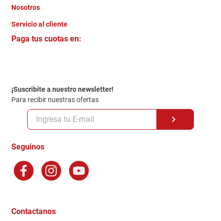
Nosotros
+
Servicio al cliente
Quienes somos
+
Paga tus cuotas en:
Trabaja con Nosotros
Crédito Directo
Contacto
Garantia
Política de entrega
¡Suscribite a nuestro newsletter!
Politica de Privacidad
Para recibir nuestras ofertas
Políticas y condiciones GiftCard
Formas de Pago
Terminos y Condiciones
Seguinos
Preguntas Frecuentes
Factura Electronica
Distribuidores
Ganadores - Promociones
Contactanos