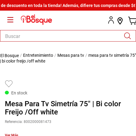
escuento en toda la tienda! Además, difiere tus compras desde $600 ha
Buscar
TÉRMINOS MÁS BUSCADOS
entretenimiento
mesas para tv
mesa para tv simetría 75"
1
.
salas
| bi color freijo /off white
2
.
armario
3
.
cómoda estilo
4
.
comedor
En stock
5
.
zapatera
Mesa Para Tv Simetría 75" | Bi color
6
.
cama
Freijo /Off white
7
.
comoda
Referencia
:
8002000081473
8
.
armario lux
Ver Más