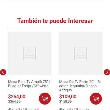
También te puede Interesar
Mesa Para Tv Amalfi 75" |
Mesa De Tv Porto 70" | Bi
Bi color Freijo /Off white
color Jequitiba/Blanco
Antiguo
$
254
,
00
$
109
,
00
$
364
,
99
$
158
,
99
¡En hasta 18 cuotas!
¡En hasta 18 cuotas!