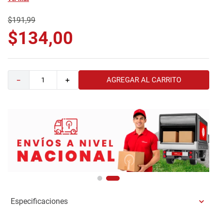
9
.
havana master
$
191
,
99
10
.
camas
$
134
,
00
AGREGAR AL CARRITO
－
＋
Especificaciones