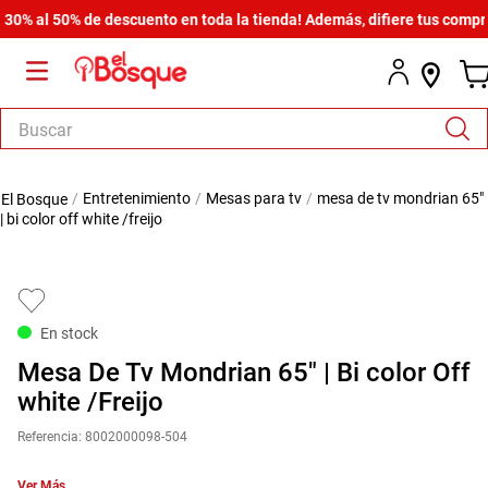
 al 50% de descuento en toda la tienda! Además, difiere tus compras d
Buscar
TÉRMINOS MÁS BUSCADOS
entretenimiento
mesas para tv
mesa de tv mondrian 65"
1
.
salas
| bi color off white /freijo
2
.
armario
3
.
comedor
4
.
cómoda estilo
En stock
5
.
zapatera
Mesa De Tv Mondrian 65" | Bi color Off
6
.
cama
white /Freijo
7
.
armario lux
Referencia
:
8002000098-504
8
.
comoda
Ver Más