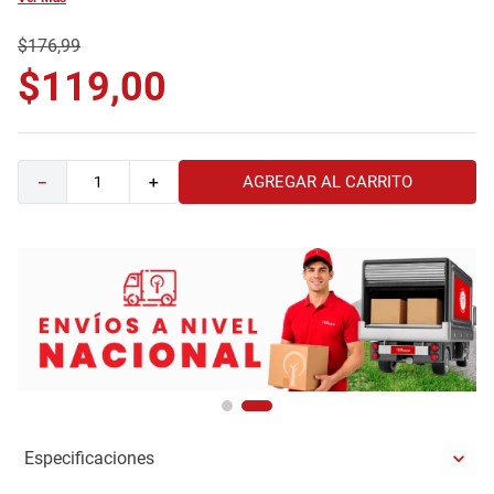
9
.
havana master
$
176
,
99
10
.
sofa
$
119
,
00
AGREGAR AL CARRITO
－
＋
Especificaciones