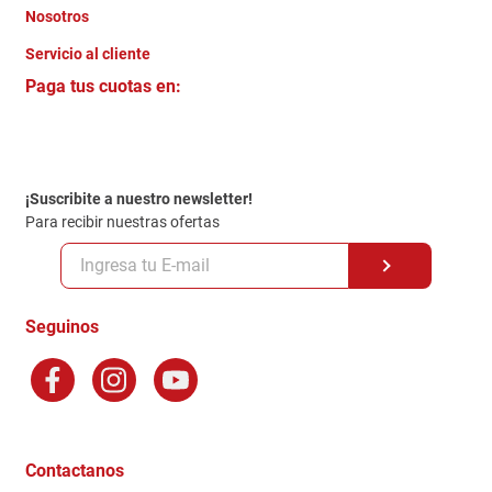
Nosotros
+
Servicio al cliente
Quienes somos
+
Paga tus cuotas en:
Trabaja con Nosotros
Crédito Directo
Contacto
Garantia
Política de entrega
¡Suscribite a nuestro newsletter!
Politica de Privacidad
Para recibir nuestras ofertas
Políticas y condiciones GiftCard
Formas de Pago
Terminos y Condiciones
Seguinos
Preguntas Frecuentes
Factura Electronica
Distribuidores
Ganadores - Promociones
Contactanos