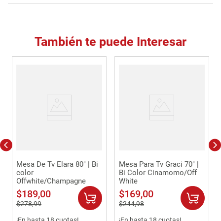
También te puede Interesar
Mesa De Tv Elara 80" | Bi
Mesa Para Tv Graci 70" |
color
Bi Color Cinamomo/Off
Offwhite/Champagne
White
$
189
,
00
$
169
,
00
$
278
,
99
$
244
,
98
¡En hasta 18 cuotas!
¡En hasta 18 cuotas!