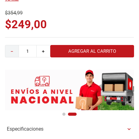
9
.
havana master
$
354
,
99
10
.
sofa
$
249
,
00
AGREGAR AL CARRITO
－
＋
Especificaciones