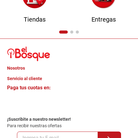
Tiendas
Entregas
Nosotros
+
Servicio al cliente
Quienes somos
+
Paga tus cuotas en:
Trabaja con Nosotros
Crédito Directo
Contacto
Garantia
Política de entrega
¡Suscribite a nuestro newsletter!
Politica de Privacidad
Para recibir nuestras ofertas
Políticas y condiciones GiftCard