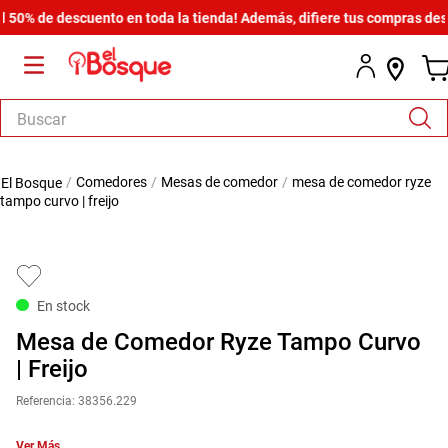
 de descuento en toda la tienda! Además, difiere tus compras desde $6
Buscar
TÉRMINOS MÁS BUSCADOS
comedores
mesas de comedor
mesa de comedor ryze
1
.
salas
tampo curvo | freijo
2
.
armario
3
.
comedor
4
.
cómoda estilo
En stock
5
.
zapatera
Mesa de Comedor Ryze Tampo Curvo
6
.
cama
| Freijo
7
.
armario lux
Referencia
:
38356.229
8
.
comoda
Ver Más