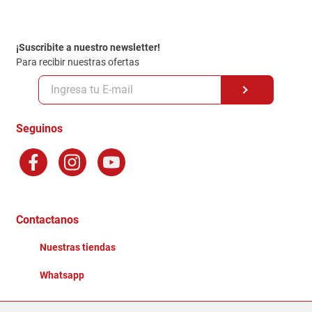
Contacto
Garantia
Política de entrega
¡Suscribite a nuestro newsletter!
Politica de Privacidad
Para recibir nuestras ofertas
Políticas y condiciones GiftCard
Formas de Pago
Terminos y Condiciones
Seguinos
Preguntas Frecuentes
Factura Electronica
Distribuidores
Ganadores - Promociones
Contactanos
Nuestras tiendas
Whatsapp