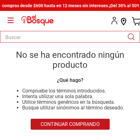
 compras desde $600 hasta en 12 meses sin intereses.
¡Del 30% al 50% d
Buscar
TÉRMINOS MÁS BUSCADOS
No se ha encontrado ningún
1
.
armario
producto
2
.
comedor
¿Qué hago?
3
.
zapatera
Compruebe los términos introducidos.
4
.
cómoda estilo
Intenta utilizar una sola palabra.
Utilice términos genéricos en la búsqueda.
5
.
cama
Busque utilizar sinónimos al término deseado.
6
.
comoda
CONTINUAR COMPRANDO
7
.
armario lux
8
.
havana master