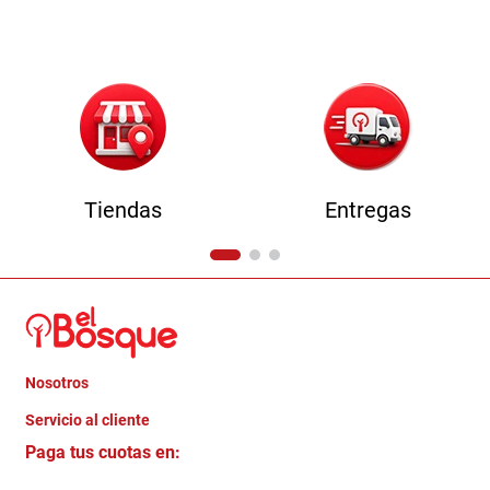
9
.
sofa
10
.
camas
Tiendas
Entregas
Nosotros
+
Servicio al cliente
Quienes somos
+
Paga tus cuotas en:
Trabaja con Nosotros
Crédito Directo