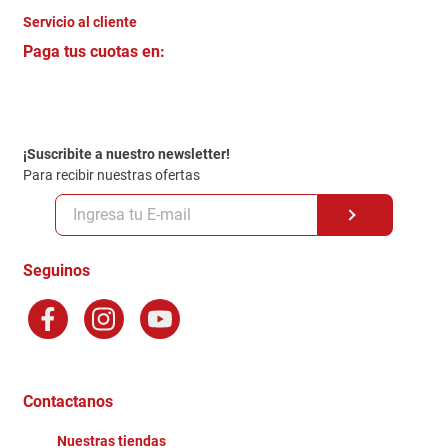
Servicio al cliente
Quienes somos
+
Paga tus cuotas en:
Trabaja con Nosotros
Crédito Directo
Contacto
Garantia
Política de entrega
¡Suscribite a nuestro newsletter!
Politica de Privacidad
Para recibir nuestras ofertas
Políticas y condiciones GiftCard
Formas de Pago
Terminos y Condiciones
Seguinos
Preguntas Frecuentes
Factura Electronica
Distribuidores
Ganadores - Promociones
Contactanos
Nuestras tiendas