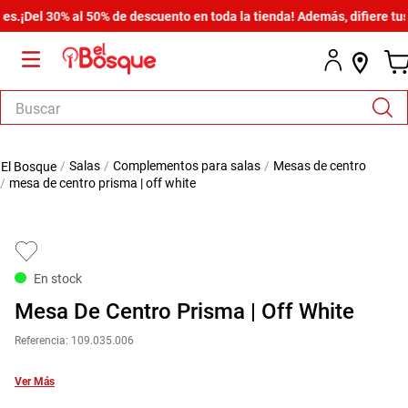
Del 30% al 50% de descuento en toda la tienda! Además, difiere tus co
Buscar
TÉRMINOS MÁS BUSCADOS
salas
complementos para salas
mesas de centro
1
.
salas
mesa de centro prisma | off white
2
.
armario
3
.
comedor
4
.
cómoda estilo
En stock
5
.
zapatera
Mesa De Centro Prisma | Off White
6
.
cama
Referencia
:
109.035.006
7
.
armario lux
Ver Más
8
.
comoda