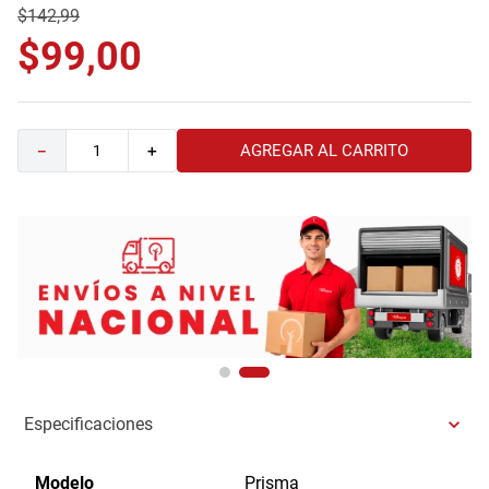
$
142
,
99
9
.
havana master
$
99
,
00
10
.
sofa
AGREGAR AL CARRITO
－
＋
Especificaciones
Modelo
Prisma