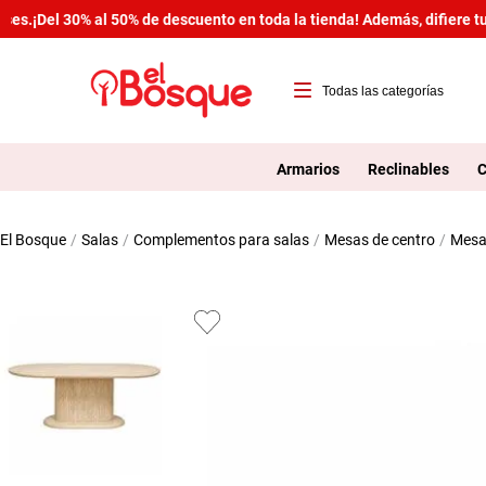
s.
¡Del 30% al 50% de descuento en toda la tienda! Además, difiere tus
T
1
Armarios
Reclinables
C
2
salas
complementos para salas
mesas de centro
mes
3
4
5
6
7
8
9