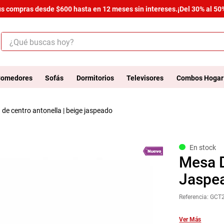
 compras desde $600 hasta en 12 meses sin intereses.
¡Del 30% al 50% d
¿Qué buscas hoy?
ÉRMINOS MÁS BUSCADOS
.
salas
omedores
Sofás
Dormitorios
Televisores
Combos Hogar
.
armario
a de centro antonella | beige jaspeado
.
cómoda estilo
.
comedor
.
zapatera
En stock
Mesa D
.
armario lux
Jaspe
.
cama
Referencia
:
GCT
.
havana master
.
comoda
Ver Más