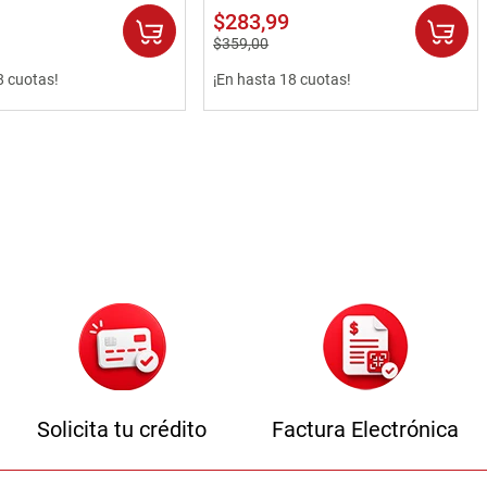
$
283
,
99
$
359
,
00
8 cuotas!
¡En hasta 18 cuotas!
Solicita tu crédito
Factura Electrónica