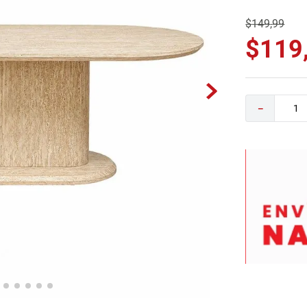
0
.
sofa
$
149
,
99
$
119
－