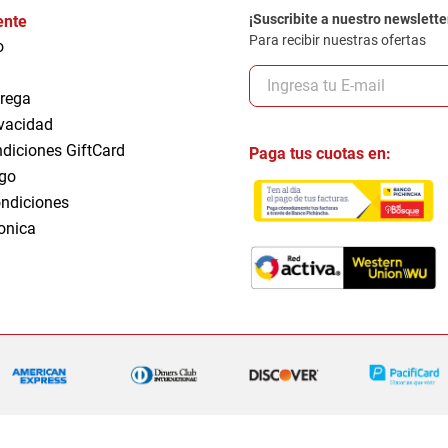
¡Suscribite a nuestro newslette
iente
Para recibir nuestras ofertas
o
trega
ivacidad
ndiciones GiftCard
Paga tus cuotas en:
go
ndiciones
ronica