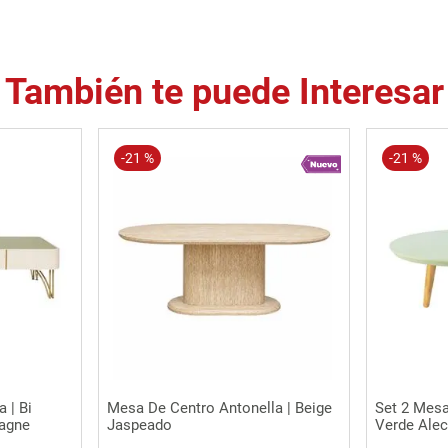
También te puede Interesar
-
21 %
-
21 %
Vista rápida
 | Bi
Mesa De Centro Antonella | Beige
Set 2 Mesa
pagne
Jaspeado
Verde Ale