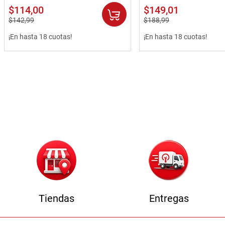
$
114
,
00
$
149
,
01
$
142
,
99
$
188
,
99
¡En hasta 18 cuotas!
¡En hasta 18 cuotas!
Tiendas
Entregas