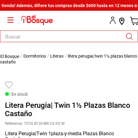
enda! Además, difiere tus compras desde $600 hasta en 12 meses sin in
Buscar
TÉRMINOS MÁS BUSCADOS
dormitorios
literas
litera perugia| twin 1½ plazas blanco
1
.
salas
castaño
2
.
armario
3
.
cómoda estilo
4
.
comedor
En stock
5
.
zapatera
Litera Perugia| Twin 1½ Plazas Blanco
6
.
armario lux
Castaño
7
.
cama
Referencia
:
TOTA B130-BR/CA KD M
Litera Perugia|Twin 1plaza-y-media Plazas Blanco
8
.
havana master