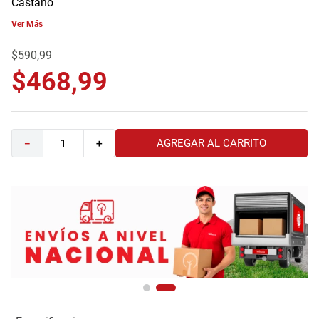
Castaño
9
.
comoda
Ver Más
10
.
sofa
$
590
,
99
$
468
,
99
AGREGAR AL CARRITO
－
＋