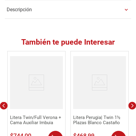
Descripción
También te puede Interesar
Litera Twin/Full Verona +
Litera Perugia| Twin 1½
Cama Auxiliar Imbuia
Plazas Blanco Castaño
$
744
,
00
$
468
,
99