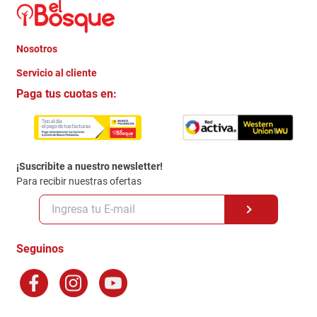
Nosotros
+
Servicio al cliente
Quienes somos
+
Paga tus cuotas en:
Trabaja con Nosotros
Crédito Directo
Contacto
Garantia
Política de entrega
¡Suscribite a nuestro newsletter!
Politica de Privacidad
Para recibir nuestras ofertas
Políticas y condiciones GiftCard
Formas de Pago
Terminos y Condiciones
Seguinos
Preguntas Frecuentes
Factura Electronica
Distribuidores