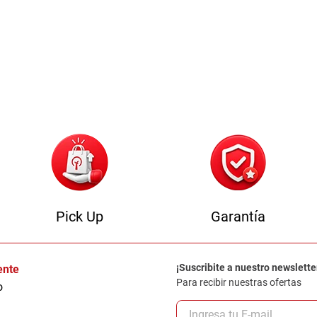
0
.
sofa
Pick Up
Garantía
¡Suscribite a nuestro newslette
iente
Para recibir nuestras ofertas
o