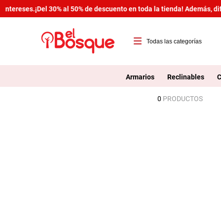
intereses.
¡Del 30% al 50% de descuento en toda la tienda! Además, dif
T
1
Armarios
Reclinables
C
2
0
PRODUCTOS
3
4
5
6
7
8
9