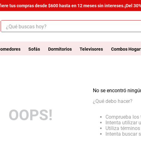
iere tus compras desde $600 hasta en 12 meses sin intereses.
¡Del 30% 
¿Qué buscas hoy?
ÉRMINOS MÁS BUSCADOS
.
salas
omedores
Sofás
Dormitorios
Televisores
Combos Hogar
.
armario
.
comedor
.
cómoda estilo
No se encontró ningú
.
zapatera
¿Qué debo hacer?
.
cama
OOPS!
.
armario lux
Comprueba los 
Intenta utilizar
.
comoda
Utiliza término
Intenta buscar 
.
havana master