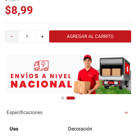
9
.
havana master
$
8
,
99
10
.
camas
AGREGAR AL CARRITO
－
＋
Especificaciones
Uso
Decoración