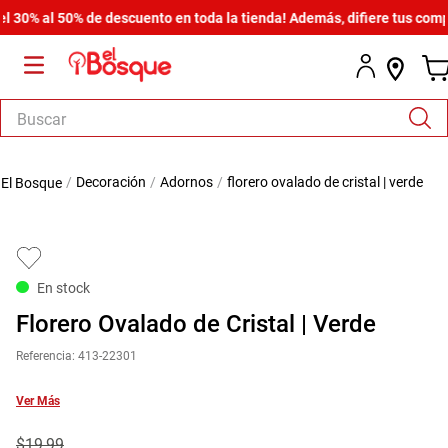
0% al 50% de descuento en toda la tienda! Además, difiere tus compras
Buscar
TÉRMINOS MÁS BUSCADOS
decoración
adornos
florero ovalado de cristal | verde
1
.
salas
2
.
armario
3
.
cómoda estilo
En stock
4
.
comedor
Florero Ovalado de Cristal | Verde
5
.
zapatera
Referencia
:
413-22301
6
.
cama
7
.
comoda
Ver Más
8
.
armario lux
$
19
,
99