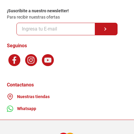
Política de entrega
¡Suscribite a nuestro newsletter!
Politica de Privacidad
Para recibir nuestras ofertas
Políticas y condiciones GiftCard
Formas de Pago
Terminos y Condiciones
Seguinos
Preguntas Frecuentes
Factura Electronica
Distribuidores
Ganadores - Promociones
Contactanos
Nuestras tiendas
Whatsapp