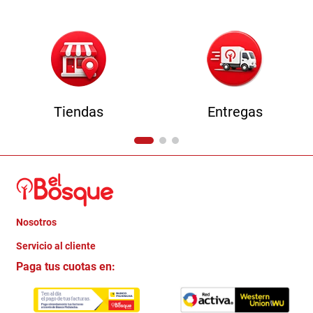
Tiendas
Entregas
Nosotros
+
Servicio al cliente
Quienes somos
+
Paga tus cuotas en:
Trabaja con Nosotros
Crédito Directo
Contacto
Garantia