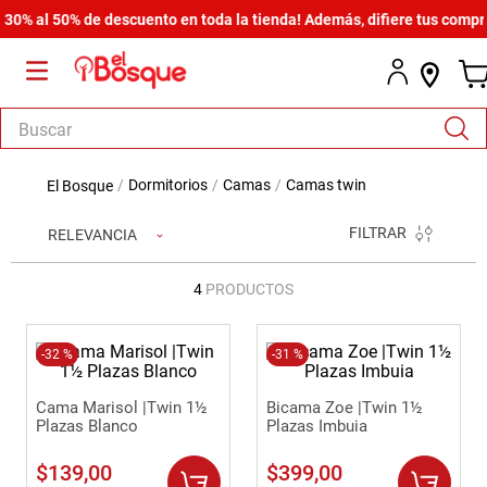
0% al 50% de descuento en toda la tienda! Además, difiere tus compras
Buscar
TÉRMINOS MÁS BUSCADOS
dormitorios
camas
camas twin
1
.
salas
FILTRAR
RELEVANCIA
2
.
armario
3
.
cómoda estilo
4
PRODUCTOS
4
.
comedor
5
.
-
32 %
zapatera
-
31 %
6
.
cama
Cama Marisol |Twin 1½
Bicama Zoe |Twin 1½
Plazas Blanco
Plazas Imbuia
7
.
comoda
$
139
,
00
$
399
,
00
8
.
armario lux