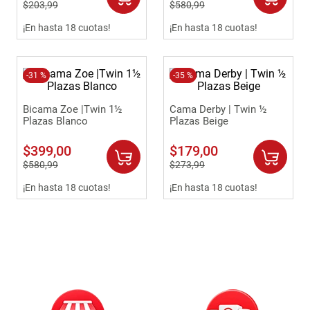
$
203
,
99
$
580
,
99
9
.
havana master
¡En hasta 18 cuotas!
¡En hasta 18 cuotas!
10
.
camas
-
31 %
-
35 %
Bicama Zoe |Twin 1½
Cama Derby | Twin ½
Plazas Blanco
Plazas Beige
$
399
,
00
$
179
,
00
$
580
,
99
$
273
,
99
¡En hasta 18 cuotas!
¡En hasta 18 cuotas!