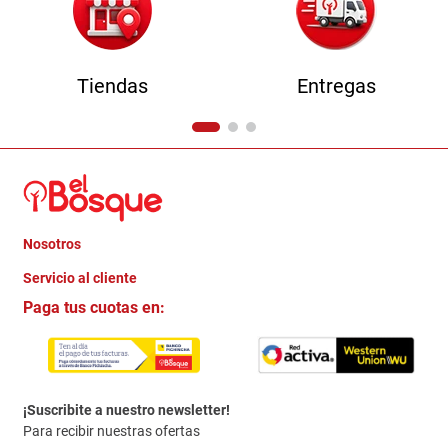
Tiendas
Entregas
Nosotros
+
Servicio al cliente
Quienes somos
+
Paga tus cuotas en:
Trabaja con Nosotros
Crédito Directo
Contacto
Garantia
Política de entrega
¡Suscribite a nuestro newsletter!
Politica de Privacidad
Para recibir nuestras ofertas