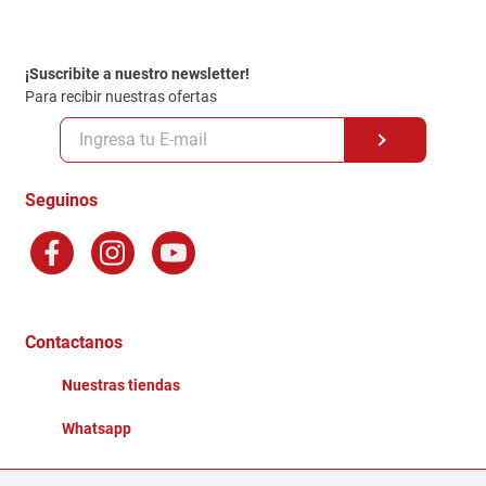
Contacto
Garantia
Política de entrega
¡Suscribite a nuestro newsletter!
Politica de Privacidad
Para recibir nuestras ofertas
Políticas y condiciones GiftCard
Formas de Pago
Terminos y Condiciones
Seguinos
Preguntas Frecuentes
Factura Electronica
Distribuidores
Ganadores - Promociones
Contactanos
Nuestras tiendas
Whatsapp