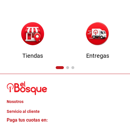
9
.
havana master
10
.
sofa
Tiendas
Entregas
Nosotros
+
Servicio al cliente
Quienes somos
+
Paga tus cuotas en:
Trabaja con Nosotros
Crédito Directo