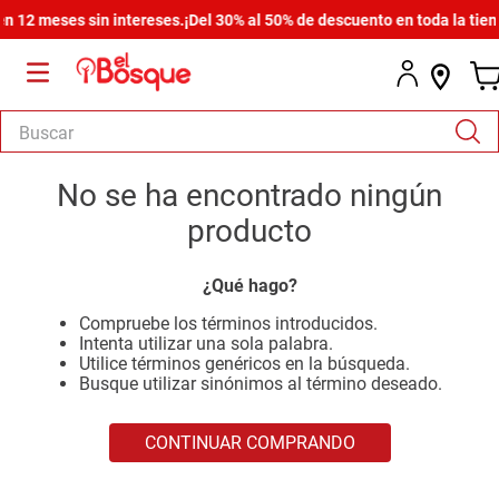
 12 meses sin intereses.
¡Del 30% al 50% de descuento en toda la tiend
Buscar
TÉRMINOS MÁS BUSCADOS
No se ha encontrado ningún
1
.
salas
producto
2
.
armario
¿Qué hago?
3
.
comedor
Compruebe los términos introducidos.
4
.
cómoda estilo
Intenta utilizar una sola palabra.
Utilice términos genéricos en la búsqueda.
5
.
zapatera
Busque utilizar sinónimos al término deseado.
6
.
cama
CONTINUAR COMPRANDO
7
.
armario lux
8
.
comoda