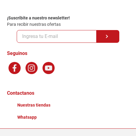
Política de entrega
¡Suscribite a nuestro newsletter!
Politica de Privacidad
Para recibir nuestras ofertas
Políticas y condiciones GiftCard
Formas de Pago
Terminos y Condiciones
Seguinos
Preguntas Frecuentes
Factura Electronica
Distribuidores
Ganadores - Promociones
Contactanos
Nuestras tiendas
Whatsapp