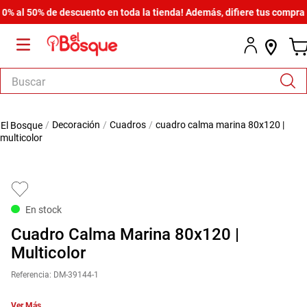
l 50% de descuento en toda la tienda! Además, difiere tus compras des
Buscar
TÉRMINOS MÁS BUSCADOS
decoración
cuadros
cuadro calma marina 80x120 |
1
.
armario
multicolor
2
.
cómoda estilo
3
.
comedor
4
.
zapatera
En stock
5
.
armario lux
Cuadro Calma Marina 80x120 |
6
.
cama
Multicolor
7
.
havana master
Referencia
:
DM-39144-1
8
.
bicama zoe
Ver Más