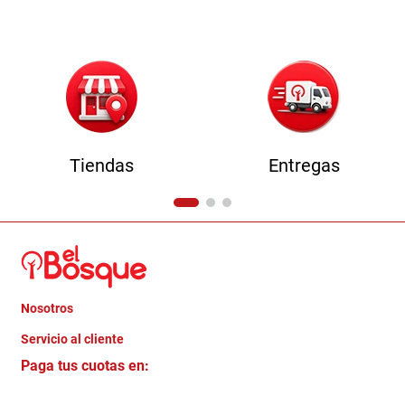
Tiendas
Entregas
Nosotros
+
Servicio al cliente
Quienes somos
+
Paga tus cuotas en:
Trabaja con Nosotros
Crédito Directo
Contacto
Garantia