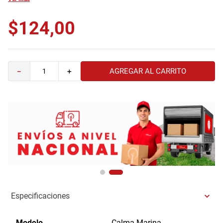
9
.
comoda
$
124
,
00
10
.
sofa
AGREGAR AL CARRITO
－
＋
Especificaciones
Modelo
Calma Marina