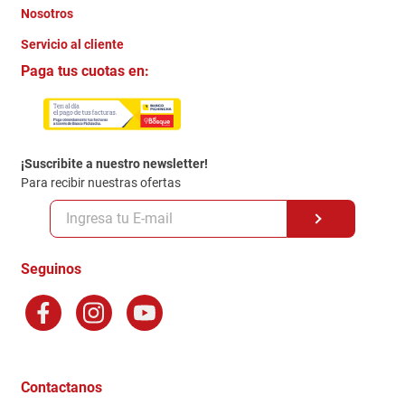
Nosotros
+
Servicio al cliente
Quienes somos
+
Paga tus cuotas en:
Trabaja con Nosotros
Crédito Directo
Contacto
Garantia
Política de entrega
¡Suscribite a nuestro newsletter!
Politica de Privacidad
Para recibir nuestras ofertas
Políticas y condiciones GiftCard
Formas de Pago
Terminos y Condiciones
Seguinos
Preguntas Frecuentes
Factura Electronica
Distribuidores
Ganadores - Promociones
Contactanos