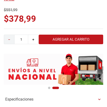
9
.
comoda
$
551
,
99
10
.
sofa
$
378
,
99
AGREGAR AL CARRITO
－
＋
Especificaciones