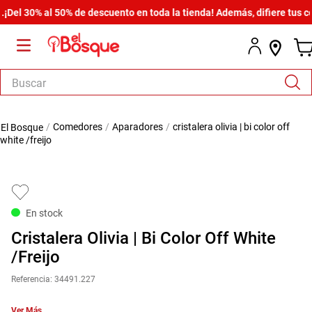
l 30% al 50% de descuento en toda la tienda! Además, difiere tus comp
Buscar
TÉRMINOS MÁS BUSCADOS
comedores
aparadores
cristalera olivia | bi color off
1
.
armario
white /freijo
2
.
cómoda estilo
3
.
comedor
4
.
zapatera
En stock
5
.
armario lux
Cristalera Olivia | Bi Color Off White
6
.
cama
/Freijo
7
.
havana master
Referencia
:
34491.227
8
.
bicama zoe
Ver Más