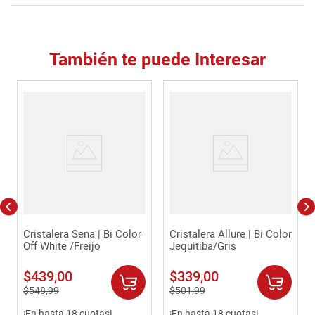
También te puede Interesar
Cristalera Sena | Bi Color
Cristalera Allure | Bi Color
Off White /Freijo
Jequitiba/Gris
$
439
,
00
$
339
,
00
$
548
,
99
$
501
,
99
¡En hasta 18 cuotas!
¡En hasta 18 cuotas!