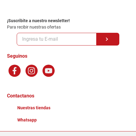
Contacto
Garantia
Política de entrega
¡Suscribite a nuestro newsletter!
Politica de Privacidad
Para recibir nuestras ofertas
Políticas y condiciones GiftCard
Formas de Pago
Terminos y Condiciones
Seguinos
Preguntas Frecuentes
Factura Electronica
Distribuidores
Ganadores - Promociones
Contactanos
Nuestras tiendas
Whatsapp