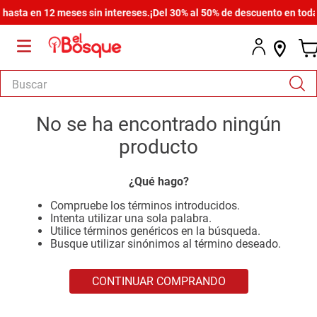
asta en 12 meses sin intereses.
¡Del 30% al 50% de descuento en toda l
Buscar
TÉRMINOS MÁS BUSCADOS
No se ha encontrado ningún
1
.
salas
producto
2
.
armario
¿Qué hago?
3
.
comedor
Compruebe los términos introducidos.
4
.
cómoda estilo
Intenta utilizar una sola palabra.
Utilice términos genéricos en la búsqueda.
5
.
zapatera
Busque utilizar sinónimos al término deseado.
6
.
cama
CONTINUAR COMPRANDO
7
.
armario lux
8
.
comoda