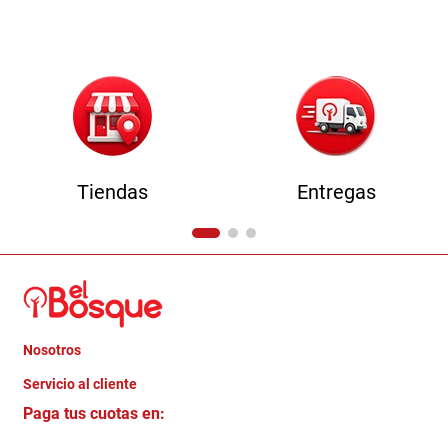
9
.
havana master
10
.
sofa
Tiendas
Entregas
Nosotros
+
Servicio al cliente
Quienes somos
+
Paga tus cuotas en:
Trabaja con Nosotros
Crédito Directo