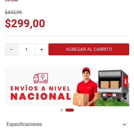
9
.
comoda
$
433
,
99
10
.
sofa
$
299
,
00
AGREGAR AL CARRITO
－
＋
Especificaciones