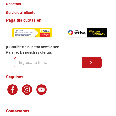
Nosotros
+
Servicio al cliente
Quienes somos
+
Paga tus cuotas en:
Trabaja con Nosotros
Crédito Directo
Contacto
Garantia
Política de entrega
¡Suscribite a nuestro newsletter!
Politica de Privacidad
Para recibir nuestras ofertas
Políticas y condiciones GiftCard
Formas de Pago
Terminos y Condiciones
Seguinos
Preguntas Frecuentes
Factura Electronica
Distribuidores
Ganadores - Promociones
Contactanos