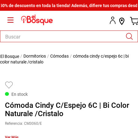
de descuento en toda la tienda! Además, difiere tus compras desde $60
Buscar
TÉRMINOS MÁS BUSCADOS
dormitorios
cómodas
cómoda cindy c/espejo 6c | bi
1
.
armario
color naturale /cristalo
2
.
cómoda estilo
3
.
comedor
4
.
zapatera
En stock
5
.
armario lux
Cómoda Cindy C/Espejo 6C | Bi Color
6
.
cama
Naturale /Cristalo
7
.
havana master
Referencia
:
CM3060/E
8
.
bicama zoe
Ver Más