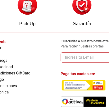
Pick Up
Garantía
¡Suscribite a nuestro newslette
iente
Para recibir nuestras ofertas
o
trega
ivacidad
ndiciones GiftCard
Paga tus cuotas en:
go
ndiciones
ronica