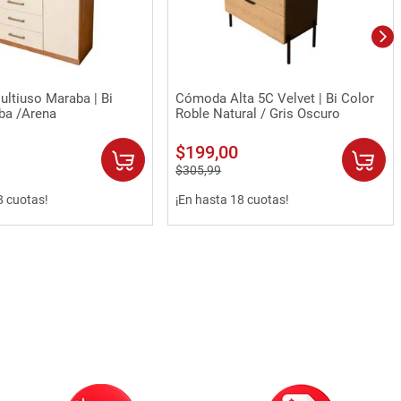
Vista rápida
Vista rápida
ltiuso Maraba | Bi
Cómoda Alta 5C Velvet | Bi Color
ba /Arena
Roble Natural / Gris Oscuro
$
199
,
00
$
305
,
99
8 cuotas!
¡En hasta 18 cuotas!