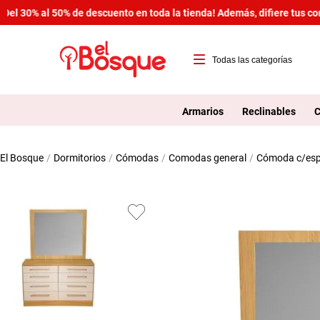
¡Del 30% al 50% de descuento en toda la tienda! Además, difiere tus 
T
1
Armarios
Reclinables
C
2
dormitorios
cómodas
comodas general
cómoda c/espej
3
4
5
6
7
8
9