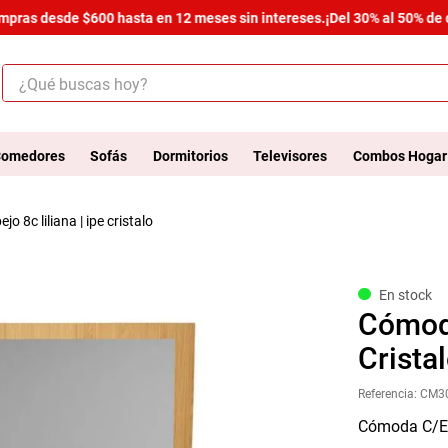
compras desde $600 hasta en 12 meses sin intereses.
¡Del 30% al 50% de
¿Qué buscas hoy?
ÉRMINOS MÁS BUSCADOS
.
salas
omedores
Sofás
Dormitorios
Televisores
Combos Hogar
.
armario
o 8c liliana | ipe cristalo
.
cómoda estilo
.
comedor
.
zapatera
En stock
Cómoda
.
cama
Crista
.
comoda
Referencia
:
CM3
.
armario lux
Cómoda C/Es
.
havana master