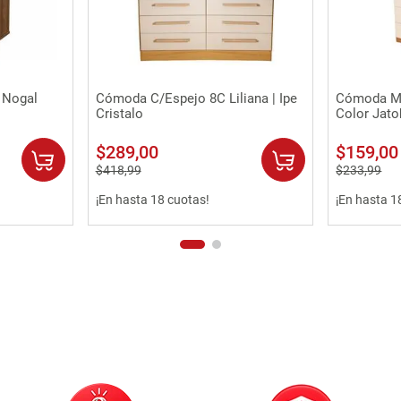
Vista rápida
 Nogal
Cómoda C/Espejo 8C Liliana | Ipe
Cómoda Mu
Cristalo
Color Jato
$
289
,
00
$
159
,
00
$
418
,
99
$
233
,
99
¡En hasta 18 cuotas!
¡En hasta 1