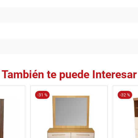
También te puede Interesar
-
31 %
-
32 %