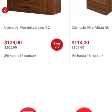
Vista rápida
Vista rápida
Cómoda Máster|Jatoba 4.2
Cómoda Alta Alicia 5C |
$
139
,
00
$
114
,
00
$
205
,
99
$
167
,
99
¡En hasta 18 cuotas!
¡En hasta 18 cuotas!