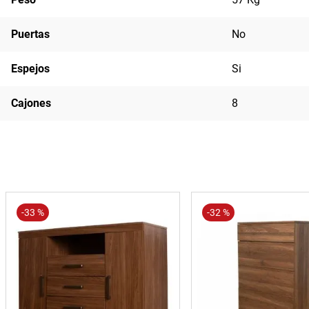
Puertas
No
Espejos
Si
Cajones
8
-
33 %
-
32 %