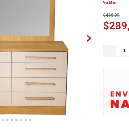
Ver Más
0
.
camas
$
418
,
99
$
289
－