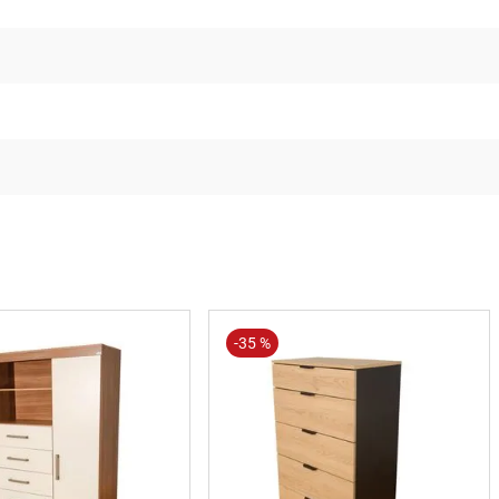
-
35 %