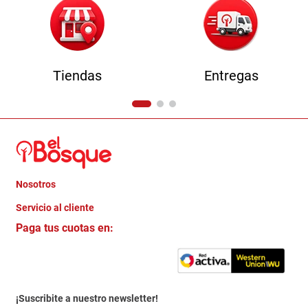
Tiendas
Entregas
Nosotros
+
Servicio al cliente
Quienes somos
+
Paga tus cuotas en:
Trabaja con Nosotros
Crédito Directo
Contacto
Garantia
Política de entrega
¡Suscribite a nuestro newsletter!
Politica de Privacidad