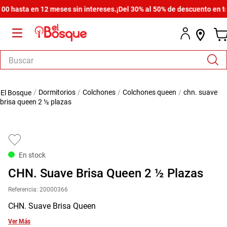
hasta en 12 meses sin intereses.
¡Del 30% al 50% de descuento en toda 
Buscar
TÉRMINOS MÁS BUSCADOS
dormitorios
colchones
colchones queen
chn. suave
1
.
salas
brisa queen 2 ½ plazas
2
.
armario
3
.
cómoda estilo
4
.
comedor
En stock
5
.
zapatera
CHN. Suave Brisa Queen 2 ½ Plazas
6
.
armario lux
Referencia
:
20000366
7
.
cama
CHN. Suave Brisa Queen
8
.
havana master
Ver Más