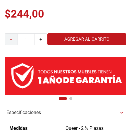
9
.
comoda
$
244
,
00
10
.
sofa
AGREGAR AL CARRITO
－
＋
Especificaciones
Medidas
Queen- 2 ½ Plazas