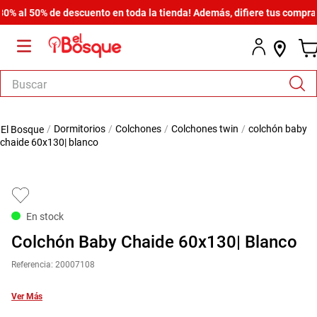
al 50% de descuento en toda la tienda! Además, difiere tus compras de
Buscar
TÉRMINOS MÁS BUSCADOS
dormitorios
colchones
colchones twin
colchón baby
1
.
salas
chaide 60x130| blanco
2
.
armario
3
.
cómoda estilo
4
.
comedor
En stock
5
.
zapatera
Colchón Baby Chaide 60x130| Blanco
6
.
cama
Referencia
:
20007108
7
.
comoda
Ver Más
8
.
armario lux