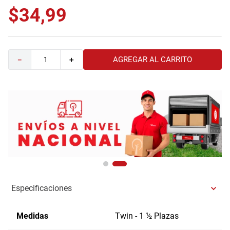
$
34
,
99
9
.
havana master
10
.
camas
AGREGAR AL CARRITO
－
＋
Especificaciones
Medidas
Twin - 1 ½ Plazas