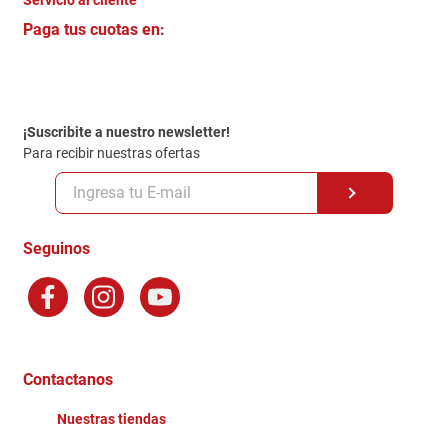
Servicio al cliente
Quienes somos
+
Paga tus cuotas en:
Trabaja con Nosotros
Crédito Directo
Contacto
Garantia
Política de entrega
¡Suscribite a nuestro newsletter!
Politica de Privacidad
Para recibir nuestras ofertas
Políticas y condiciones GiftCard
Formas de Pago
Terminos y Condiciones
Seguinos
Preguntas Frecuentes
Factura Electronica
Distribuidores
Ganadores - Promociones
Contactanos
Nuestras tiendas