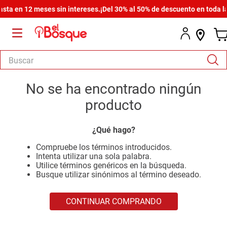
ta en 12 meses sin intereses.
¡Del 30% al 50% de descuento en toda la 
Buscar
TÉRMINOS MÁS BUSCADOS
No se ha encontrado ningún
1
.
salas
producto
2
.
armario
¿Qué hago?
3
.
cómoda estilo
Compruebe los términos introducidos.
4
.
comedor
Intenta utilizar una sola palabra.
Utilice términos genéricos en la búsqueda.
5
.
zapatera
Busque utilizar sinónimos al término deseado.
6
.
cama
CONTINUAR COMPRANDO
7
.
comoda
8
.
armario lux