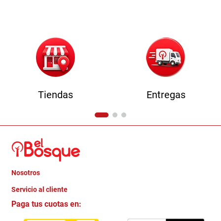
9
.
havana master
10
.
camas
Tiendas
Entregas
Nosotros
+
Servicio al cliente
Quienes somos
+
Paga tus cuotas en:
Trabaja con Nosotros
Crédito Directo