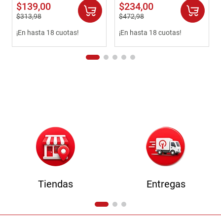
White
Nature /Off White
$
139
,
00
$
234
,
00
$
313
,
98
$
472
,
98
¡En hasta 18 cuotas!
¡En hasta 18 cuotas!
Tiendas
Entregas