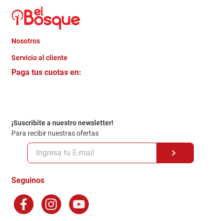
Nosotros
+
Servicio al cliente
Quienes somos
+
Paga tus cuotas en:
Trabaja con Nosotros
Crédito Directo
Contacto
Garantia
Política de entrega
¡Suscribite a nuestro newsletter!
Politica de Privacidad
Para recibir nuestras ofertas
Políticas y condiciones GiftCard
Formas de Pago
Terminos y Condiciones
Seguinos
Preguntas Frecuentes
Factura Electronica