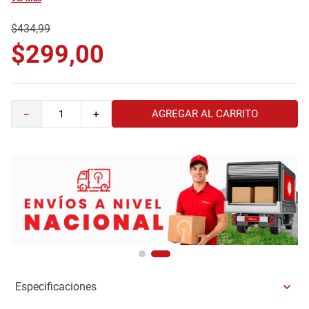
9
.
havana master
$
434
,
99
10
.
sofa
$
299
,
00
AGREGAR AL CARRITO
－
＋
Especificaciones