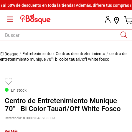
50% de descuento en toda la tienda! Además, difiere tus compras desde
Buscar
TÉRMINOS MÁS BUSCADOS
entretenimiento
centros de entretenimiento
centro de
1
.
salas
entretenimiento munique 70" | bi color tauari/off white fosco
2
.
armario
3
.
comedor
4
.
cómoda estilo
En stock
5
.
zapatera
Centro de Entretenimiento Munique
6
.
cama
70" | Bi Color Tauari/Off White Fosco
7
.
armario lux
Referencia
:
810002048 208039
8
.
comoda
Ver Más