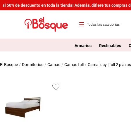
 50% de descuento en toda la tienda! Además, difiere tus compras desd
T
1
Armarios
Reclinables
C
2
dormitorios
camas
camas full
cama lucy | full 2 plaz
3
4
5
6
7
8
9