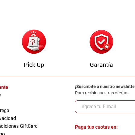
Pick Up
Garantía
¡Suscribite a nuestro newslette
iente
Para recibir nuestras ofertas
o
trega
ivacidad
ndiciones GiftCard
Paga tus cuotas en:
go