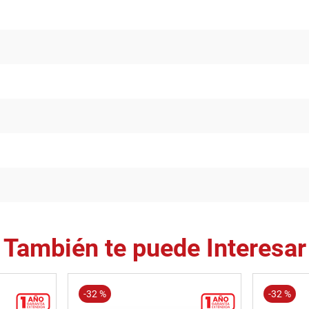
También te puede Interesar
-
32 %
-
32 %