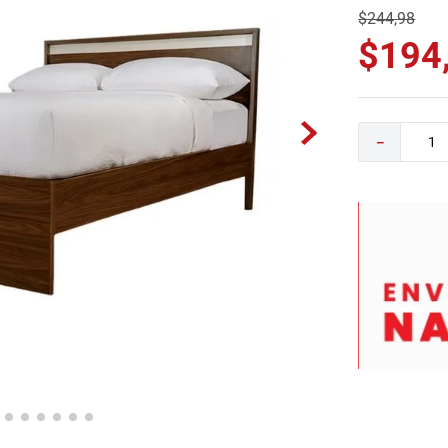
$
244
,
98
0
.
sofa
$
194
－