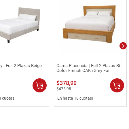
Vista rápida
Vista rápida
 | Full 2 Plazas Beige
Cama Placencia | Full 2 Plazas Bi
Color French OAK /Grey Foil
$
378
,
99
$
475
,
98
8 cuotas!
¡En hasta 18 cuotas!