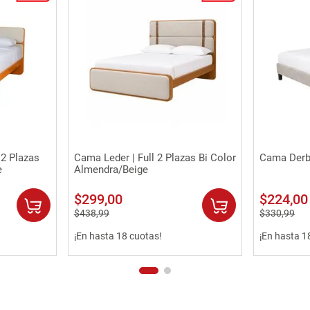
Vista rápida
 2 Plazas
Cama Leder | Full 2 Plazas Bi Color
Cama Derby
e
Almendra/Beige
$
299
,
00
$
224
,
00
$
438
,
99
$
330
,
99
¡En hasta 18 cuotas!
¡En hasta 1