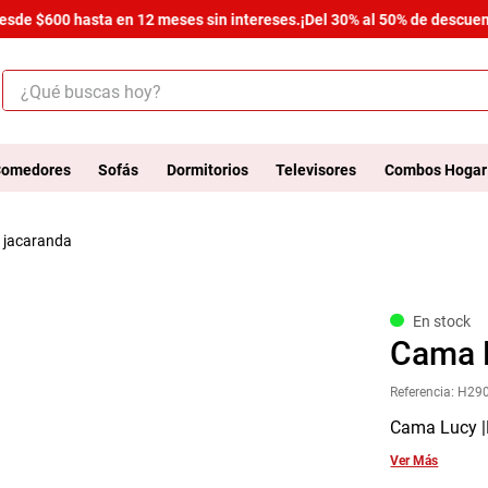
e $600 hasta en 12 meses sin intereses.
¡Del 30% al 50% de descuento e
¿Qué buscas hoy?
ÉRMINOS MÁS BUSCADOS
.
salas
omedores
Sofás
Dormitorios
Televisores
Combos Hogar
.
armario
as jacaranda
.
cómoda estilo
.
comedor
.
zapatera
En stock
Cama L
.
armario lux
Referencia
:
H290
.
cama
Cama Lucy |
.
havana master
Ver Más
.
comoda