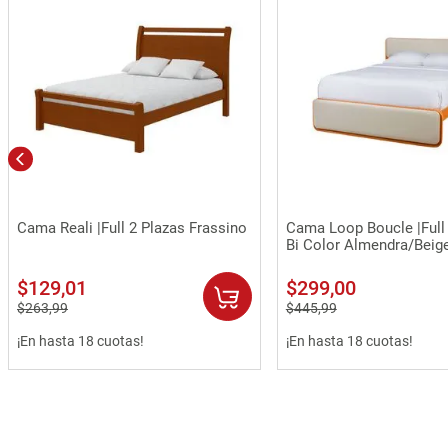
Vista rápida
Vista rápida
Cama Reali |Full 2 Plazas Frassino
Cama Loop Boucle |Full
Bi Color Almendra/Beig
$
129
,
01
$
299
,
00
$
263
,
99
$
445
,
99
¡En hasta 18 cuotas!
¡En hasta 18 cuotas!