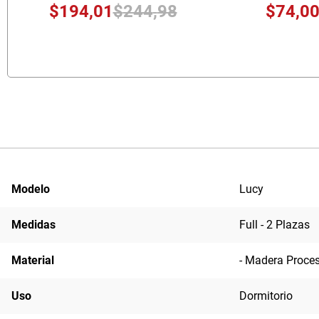
$
194
,
01
$
244
,
98
$
74
,
0
Modelo
Lucy
Medidas
Full - 2 Plazas
Material
- Madera Proces
Uso
Dormitorio