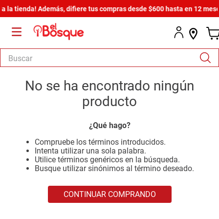
la tienda! Además, difiere tus compras desde $600 hasta en 12 meses s
Buscar
TÉRMINOS MÁS BUSCADOS
No se ha encontrado ningún
1
.
salas
producto
2
.
armario
¿Qué hago?
3
.
cómoda estilo
Compruebe los términos introducidos.
4
.
comedor
Intenta utilizar una sola palabra.
Utilice términos genéricos en la búsqueda.
5
.
zapatera
Busque utilizar sinónimos al término deseado.
6
.
cama
CONTINUAR COMPRANDO
7
.
comoda
8
.
armario lux