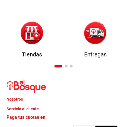
9
.
havana master
10
.
camas
Tiendas
Entregas
Nosotros
+
Servicio al cliente
Quienes somos
+
Paga tus cuotas en:
Trabaja con Nosotros
Crédito Directo