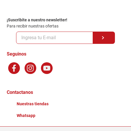
Contacto
Garantia
Política de entrega
¡Suscribite a nuestro newsletter!
Politica de Privacidad
Para recibir nuestras ofertas
Políticas y condiciones GiftCard
Formas de Pago
Terminos y Condiciones
Seguinos
Preguntas Frecuentes
Factura Electronica
Distribuidores
Ganadores - Promociones
Contactanos
Nuestras tiendas
Whatsapp