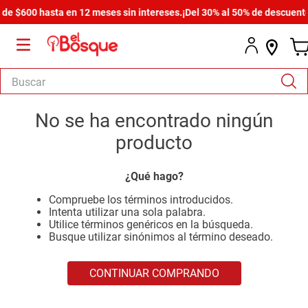
e $600 hasta en 12 meses sin intereses.
¡Del 30% al 50% de descuento e
Buscar
TÉRMINOS MÁS BUSCADOS
No se ha encontrado ningún
1
.
salas
producto
2
.
armario
¿Qué hago?
3
.
cómoda estilo
Compruebe los términos introducidos.
4
.
comedor
Intenta utilizar una sola palabra.
Utilice términos genéricos en la búsqueda.
5
.
zapatera
Busque utilizar sinónimos al término deseado.
6
.
armario lux
CONTINUAR COMPRANDO
7
.
cama
8
.
havana master