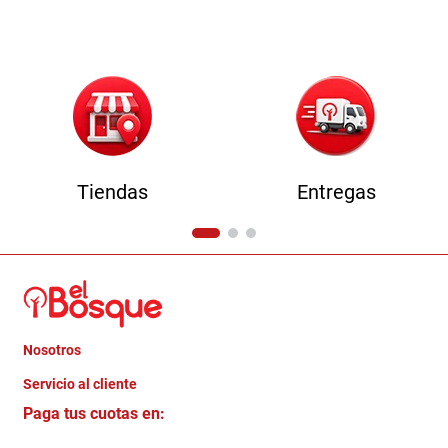
9
.
comoda
10
.
sofa
Tiendas
Entregas
Nosotros
+
Servicio al cliente
Quienes somos
+
Paga tus cuotas en:
Trabaja con Nosotros
Crédito Directo