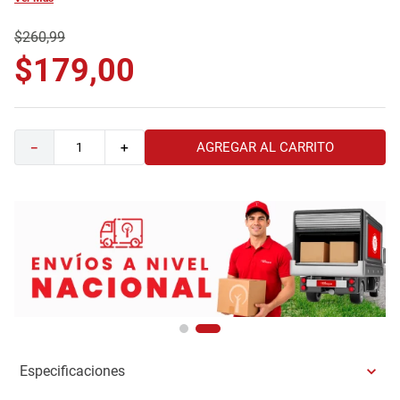
9
.
sofa
$
260
,
99
10
.
camas
$
179
,
00
AGREGAR AL CARRITO
－
＋
Especificaciones