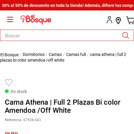
 al 50% de descuento en toda la tienda! Además, difiere tus compras d
Buscar
TÉRMINOS MÁS BUSCADOS
dormitorios
camas
camas full
cama athena | full 2
1
.
armario
plazas bi color amendoa /off white
2
.
comedor
3
.
zapatera
4
.
cómoda estilo
En stock
5
.
cama
Cama Athena | Full 2 Plazas Bi color
6
.
comoda
Amendoa /Off White
7
.
armario lux
Referencia
:
67928.643
8
.
havana master
Ver Más