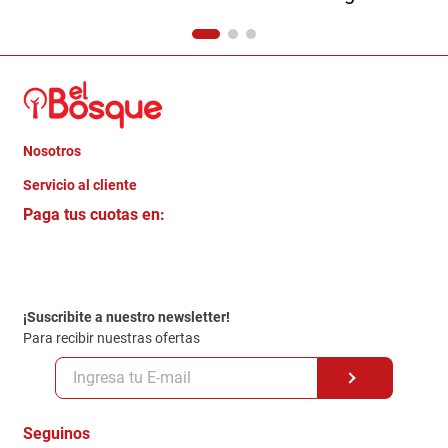
Nosotros
+
Servicio al cliente
Quienes somos
+
Paga tus cuotas en:
Trabaja con Nosotros
Crédito Directo
Contacto
Garantia
Política de entrega
¡Suscribite a nuestro newsletter!
Politica de Privacidad
Para recibir nuestras ofertas
Políticas y condiciones GiftCard
Formas de Pago
Terminos y Condiciones
Seguinos