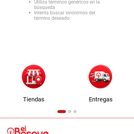
Utiliza términos genéricos en la
9
.
havana master
búsqueda
Intenta buscar sinónimos del
10
.
sofa
término deseado
Tiendas
Entregas