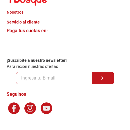
Nosotros
+
Servicio al cliente
Quienes somos
+
Paga tus cuotas en:
Trabaja con Nosotros
Crédito Directo
Contacto
Garantia
Política de entrega
¡Suscribite a nuestro newsletter!
Politica de Privacidad
Para recibir nuestras ofertas
Políticas y condiciones GiftCard
Formas de Pago
Terminos y Condiciones
Seguinos
Preguntas Frecuentes
Factura Electronica
Distribuidores