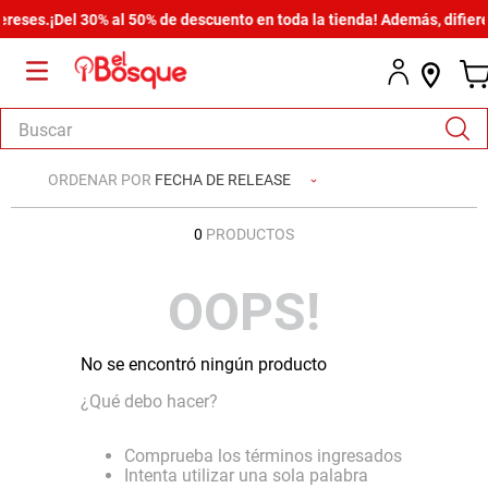
eses.
¡Del 30% al 50% de descuento en toda la tienda! Además, difiere 
Buscar
TÉRMINOS MÁS BUSCADOS
ORDENAR POR
FECHA DE RELEASE
1
.
salas
0
PRODUCTOS
2
.
armario
3
.
comedor
OOPS!
4
.
cómoda estilo
5
.
zapatera
No se encontró ningún producto
6
.
cama
¿Qué debo hacer?
7
.
armario lux
Comprueba los términos ingresados
8
.
comoda
Intenta utilizar una sola palabra