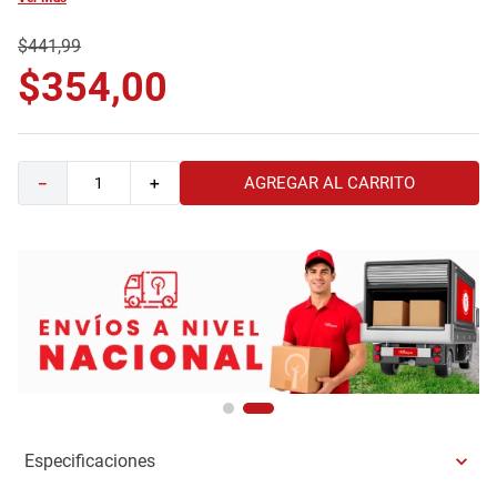
9
.
comoda
$
441
,
99
10
.
sofa
$
354
,
00
AGREGAR AL CARRITO
－
＋
Especificaciones