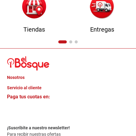
Tiendas
Entregas
Nosotros
+
Servicio al cliente
Quienes somos
+
Paga tus cuotas en:
Trabaja con Nosotros
Crédito Directo
Contacto
Garantia
Política de entrega
¡Suscribite a nuestro newsletter!
Politica de Privacidad
Para recibir nuestras ofertas