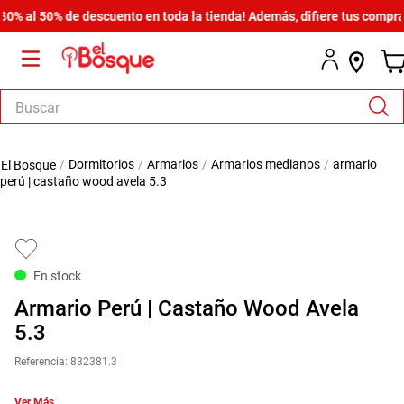
al 50% de descuento en toda la tienda! Además, difiere tus compras de
Buscar
TÉRMINOS MÁS BUSCADOS
dormitorios
armarios
armarios medianos
armario
1
.
armario
perú | castaño wood avela 5.3
2
.
cómoda estilo
3
.
comedor
4
.
zapatera
En stock
5
.
armario lux
Armario Perú | Castaño Wood Avela
6
.
cama
5.3
7
.
havana master
Referencia
:
832381.3
8
.
bicama zoe
Ver Más