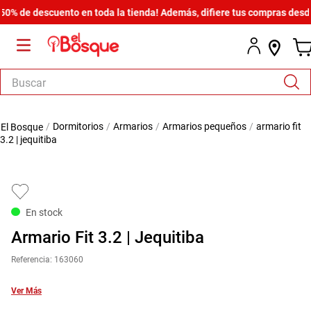
de descuento en toda la tienda! Además, difiere tus compras desde $60
Buscar
TÉRMINOS MÁS BUSCADOS
dormitorios
armarios
armarios pequeños
armario fit
1
.
salas
3.2 | jequitiba
2
.
armario
3
.
cómoda estilo
4
.
comedor
En stock
5
.
zapatera
Armario Fit 3.2 | Jequitiba
6
.
cama
Referencia
:
163060
7
.
comoda
Ver Más
8
.
armario lux