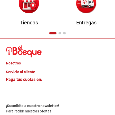
Tiendas
Entregas
Nosotros
+
Servicio al cliente
Quienes somos
+
Paga tus cuotas en:
Trabaja con Nosotros
Crédito Directo
Contacto
Garantia
Política de entrega
¡Suscribite a nuestro newsletter!
Politica de Privacidad
Para recibir nuestras ofertas