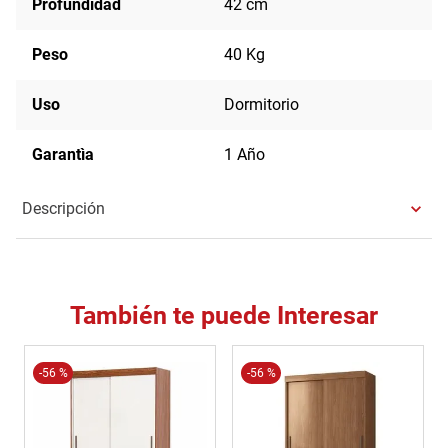
Profundidad
42 cm
Peso
40 Kg
Uso
Dormitorio
Garantìa
1 Año
Descripción
También te puede Interesar
-
56 %
-
56 %