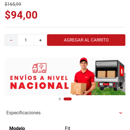
$
165
,
99
9
.
havana master
$
94
,
00
10
.
camas
AGREGAR AL CARRITO
－
＋
Especificaciones
Modelo
Fit